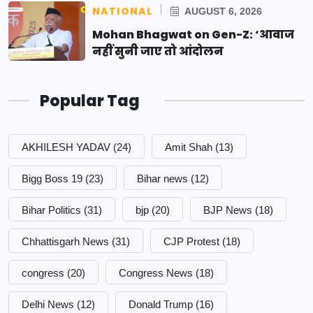
NATIONAL
AUGUST 6, 2026
Mohan Bhagwat on Gen-Z: ‘आवाज
नहीं सुनी जाए तो आंदोलन
Popular Tag
AKHILESH YADAV
(24)
Amit Shah
(13)
Bigg Boss 19
(23)
Bihar news
(12)
Bihar Politics
(31)
bjp
(20)
BJP News
(18)
Chhattisgarh News
(31)
CJP Protest
(18)
congress
(20)
Congress News
(18)
Delhi News
(12)
Donald Trump
(16)