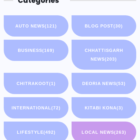
Categories
AUTO NEWS
(121)
BLOG POST
(30)
BUSINESS
(169)
CHHATTISGARH
NEWS
(203)
CHITRAKOOT
(1)
DEORIA NEWS
(53)
INTERNATIONAL
(72)
KITABI KONA
(3)
LIFESTYLE
(492)
LOCAL NEWS
(263)