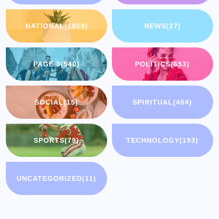
NATIONAL
(1959)
NEWS
(27)
PAGE 3
(540)
POLITICS
(653)
SOCIAL
(15)
SPIRITUAL
(484)
SPORTS
(79)
TECHNOLOGY
(193)
UNCATEGORIZED
(11)