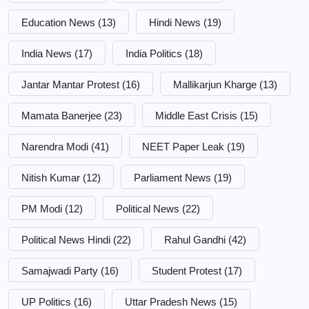
Education News
(13)
Hindi News
(19)
India News
(17)
India Politics
(18)
Jantar Mantar Protest
(16)
Mallikarjun Kharge
(13)
Mamata Banerjee
(23)
Middle East Crisis
(15)
Narendra Modi
(41)
NEET Paper Leak
(19)
Nitish Kumar
(12)
Parliament News
(19)
PM Modi
(12)
Political News
(22)
Political News Hindi
(22)
Rahul Gandhi
(42)
Samajwadi Party
(16)
Student Protest
(17)
UP Politics
(16)
Uttar Pradesh News
(15)