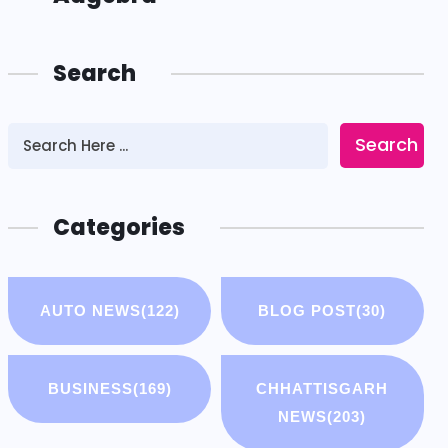
Search
Search
Categories
AUTO NEWS
(122)
BLOG POST
(30)
BUSINESS
(169)
CHHATTISGARH
NEWS
(203)