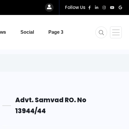
Follow Us
ews
Social
Page 3
Advt. Samvad RO. No
13944/44