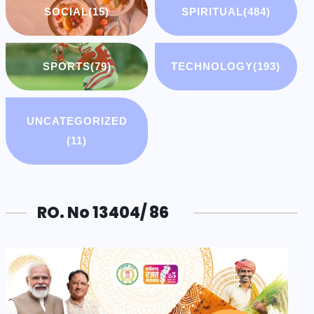
SOCIAL
(15)
SPIRITUAL
(484)
SPORTS
(79)
TECHNOLOGY
(193)
UNCATEGORIZED
(11)
RO. No 13404/ 86