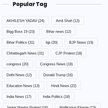
Popular Tag
AKHILESH YADAV
(24)
Amit Shah
(13)
Bigg Boss 19
(23)
Bihar news
(12)
Bihar Politics
(31)
bjp
(20)
BJP News
(19)
Chhattisgarh News
(31)
CJP Protest
(18)
congress
(20)
Congress News
(18)
Delhi News
(12)
Donald Trump
(16)
Education News
(13)
Hindi News
(22)
India News
(17)
India Politics
(18)
Jantar Mantar Protest
(16)
Mallikarjun Kharge
(13)