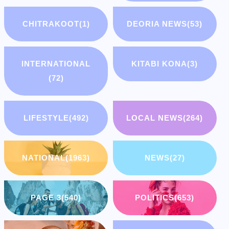
CHITRAKOOT
(1)
DEORIA NEWS
(53)
INTERNATIONAL
KITABI KONA
(3)
(72)
LIFESTYLE
(492)
LOCAL NEWS
(264)
NATIONAL
(1963)
NEWS
(27)
PAGE 3
(540)
POLITICS
(653)