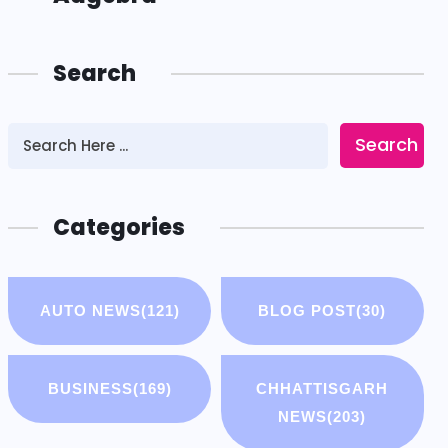
Search
Search
Categories
AUTO NEWS
(121)
BLOG POST
(30)
BUSINESS
(169)
CHHATTISGARH
NEWS
(203)