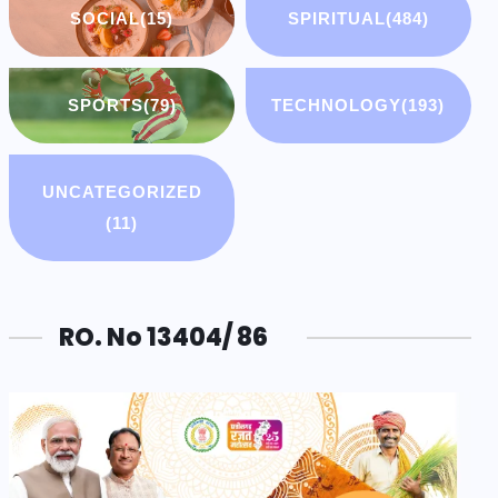
SOCIAL
(15)
SPIRITUAL
(484)
SPORTS
(79)
TECHNOLOGY
(193)
UNCATEGORIZED
(11)
RO. No 13404/ 86