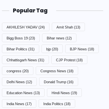
Popular Tag
AKHILESH YADAV
(24)
Amit Shah
(13)
Bigg Boss 19
(23)
Bihar news
(12)
Bihar Politics
(31)
bjp
(20)
BJP News
(18)
Chhattisgarh News
(31)
CJP Protest
(18)
congress
(20)
Congress News
(18)
Delhi News
(12)
Donald Trump
(16)
Education News
(13)
Hindi News
(19)
India News
(17)
India Politics
(18)