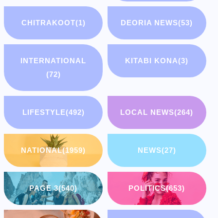
CHITRAKOOT
(1)
DEORIA NEWS
(53)
INTERNATIONAL
KITABI KONA
(3)
(72)
LIFESTYLE
(492)
LOCAL NEWS
(264)
NATIONAL
(1959)
NEWS
(27)
PAGE 3
(540)
POLITICS
(653)