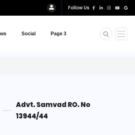
Follow Us
ews
Social
Page 3
Advt. Samvad RO. No
13944/44