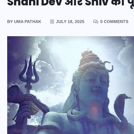
Shani Dev और Shiv की पूजा
BY
UMA PATHAK
JULY 18, 2025
0 COMMENTS