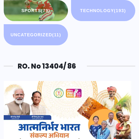
SPORTS
(79)
TECHNOLOGY
(193)
UNCATEGORIZED
(11)
RO. No 13404/ 86