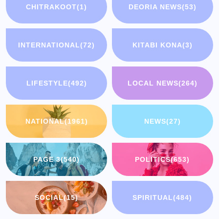
CHITRAKOOT
(1)
DEORIA NEWS
(53)
INTERNATIONAL
(72)
KITABI KONA
(3)
LIFESTYLE
(492)
LOCAL NEWS
(264)
NATIONAL
(1961)
NEWS
(27)
PAGE 3
(540)
POLITICS
(653)
SOCIAL
(15)
SPIRITUAL
(484)