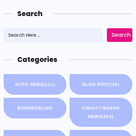
Search
Search
Categories
AUTO NEWS
(121)
BLOG POST
(30)
BUSINESS
(169)
CHHATTISGARH
NEWS
(203)