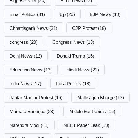
Bigg Boss 19
(23)
Bihar news
(12)
Bihar Politics
(31)
bjp
(20)
BJP News
(19)
Chhattisgarh News
(31)
CJP Protest
(18)
congress
(20)
Congress News
(18)
Delhi News
(12)
Donald Trump
(16)
Education News
(13)
Hindi News
(21)
India News
(17)
India Politics
(18)
Jantar Mantar Protest
(16)
Mallikarjun Kharge
(13)
Mamata Banerjee
(23)
Middle East Crisis
(15)
Narendra Modi
(41)
NEET Paper Leak
(19)