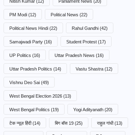
Nitish Kumar
(12)
Parliament News
(20)
PM Modi
(12)
Political News
(22)
Political News Hindi
(22)
Rahul Gandhi
(42)
Samajwadi Party
(16)
Student Protest
(17)
UP Politics
(16)
Uttar Pradesh News
(16)
Uttar Pradesh Politics
(14)
Vastu Shastra
(12)
Vishnu Deo Sai
(49)
West Bengal Election 2026
(13)
West Bengal Politics
(19)
Yogi Adityanath
(20)
टेक न्यूज़ हिंदी
(14)
बिग बॉस 19
(25)
राहुल गांधी
(13)