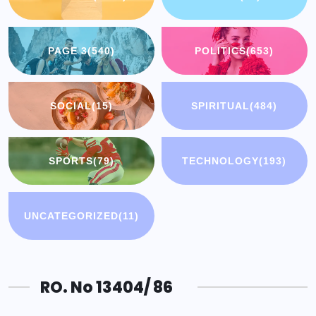
PAGE 3
(540)
POLITICS
(653)
SOCIAL
(15)
SPIRITUAL
(484)
SPORTS
(79)
TECHNOLOGY
(193)
UNCATEGORIZED
(11)
RO. No 13404/ 86