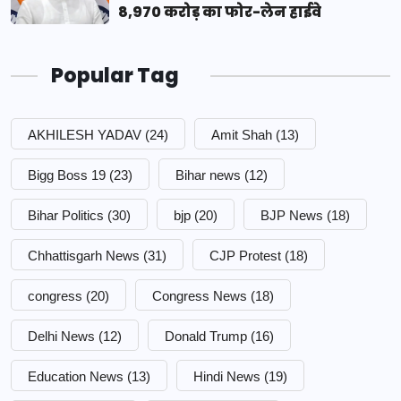
8,970 करोड़ का फोर-लेन हाईवे
Popular Tag
AKHILESH YADAV
(24)
Amit Shah
(13)
Bigg Boss 19
(23)
Bihar news
(12)
Bihar Politics
(30)
bjp
(20)
BJP News
(18)
Chhattisgarh News
(31)
CJP Protest
(18)
congress
(20)
Congress News
(18)
Delhi News
(12)
Donald Trump
(16)
Education News
(13)
Hindi News
(19)