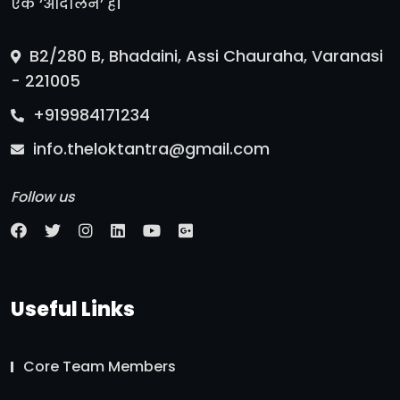
एक ‘आंदोलन’ है।
B2/280 B, Bhadaini, Assi Chauraha, Varanasi
- 221005
+919984171234
info.theloktantra@gmail.com
Follow us
Useful Links
Core Team Members