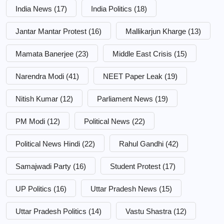
India News
(17)
India Politics
(18)
Jantar Mantar Protest
(16)
Mallikarjun Kharge
(13)
Mamata Banerjee
(23)
Middle East Crisis
(15)
Narendra Modi
(41)
NEET Paper Leak
(19)
Nitish Kumar
(12)
Parliament News
(19)
PM Modi
(12)
Political News
(22)
Political News Hindi
(22)
Rahul Gandhi
(42)
Samajwadi Party
(16)
Student Protest
(17)
UP Politics
(16)
Uttar Pradesh News
(15)
Uttar Pradesh Politics
(14)
Vastu Shastra
(12)