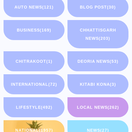
AUTO NEWS
(121)
BLOG POST
(30)
BUSINESS
(169)
CHHATTISGARH
NEWS
(203)
CHITRAKOOT
(1)
DEORIA NEWS
(53)
INTERNATIONAL
(72)
KITABI KONA
(3)
LIFESTYLE
(492)
LOCAL NEWS
(262)
NATIONAL
(1957)
NEWS
(27)