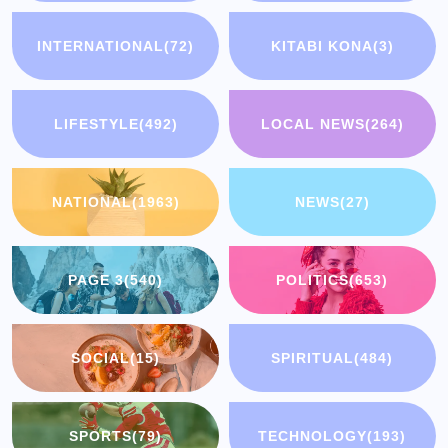
INTERNATIONAL
(72)
KITABI KONA
(3)
LIFESTYLE
(492)
LOCAL NEWS
(264)
NATIONAL
(1963)
NEWS
(27)
PAGE 3
(540)
POLITICS
(653)
SOCIAL
(15)
SPIRITUAL
(484)
SPORTS
(79)
TECHNOLOGY
(193)