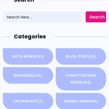
Search
Categories
AUTO NEWS
(121)
BLOG POST
(30)
BUSINESS
(169)
CHHATTISGARH
NEWS
(203)
CHITRAKOOT
(1)
DEORIA NEWS
(53)