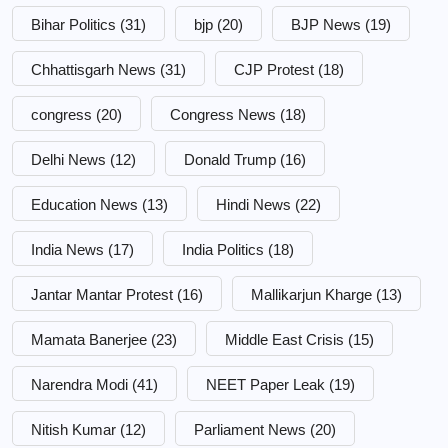
Bihar Politics
(31)
bjp
(20)
BJP News
(19)
Chhattisgarh News
(31)
CJP Protest
(18)
congress
(20)
Congress News
(18)
Delhi News
(12)
Donald Trump
(16)
Education News
(13)
Hindi News
(22)
India News
(17)
India Politics
(18)
Jantar Mantar Protest
(16)
Mallikarjun Kharge
(13)
Mamata Banerjee
(23)
Middle East Crisis
(15)
Narendra Modi
(41)
NEET Paper Leak
(19)
Nitish Kumar
(12)
Parliament News
(20)