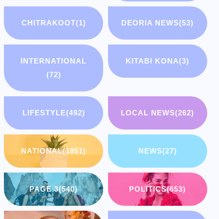
CHITRAKOOT
(1)
DEORIA NEWS
(53)
INTERNATIONAL
KITABI KONA
(3)
(72)
LIFESTYLE
(492)
LOCAL NEWS
(262)
NATIONAL
(1951)
NEWS
(27)
PAGE 3
(540)
POLITICS
(653)