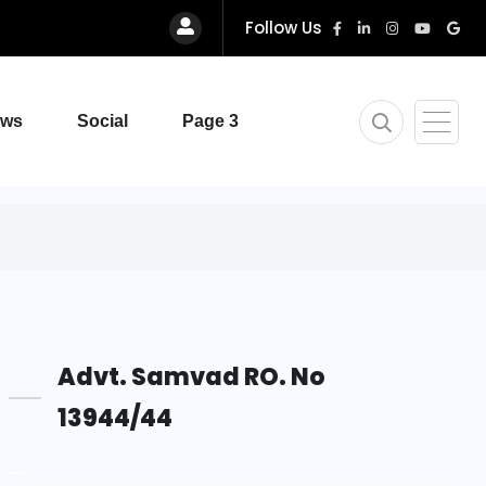
Follow Us
ews
Social
Page 3
Advt. Samvad RO. No
13944/44