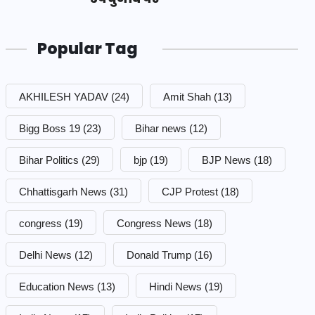
Popular Tag
AKHILESH YADAV
(24)
Amit Shah
(13)
Bigg Boss 19
(23)
Bihar news
(12)
Bihar Politics
(29)
bjp
(19)
BJP News
(18)
Chhattisgarh News
(31)
CJP Protest
(18)
congress
(19)
Congress News
(18)
Delhi News
(12)
Donald Trump
(16)
Education News
(13)
Hindi News
(19)