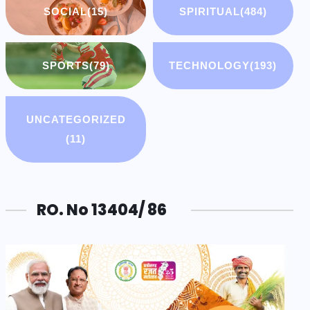
SOCIAL
(15)
SPIRITUAL
(484)
SPORTS
(79)
TECHNOLOGY
(193)
UNCATEGORIZED
(11)
RO. No 13404/ 86