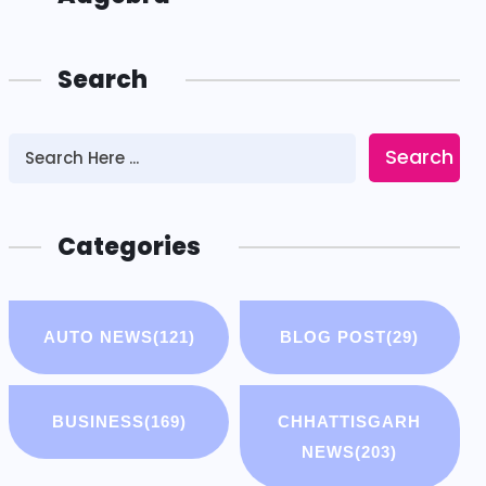
Search
Search
Categories
AUTO NEWS
(121)
BLOG POST
(29)
BUSINESS
(169)
CHHATTISGARH
NEWS
(203)