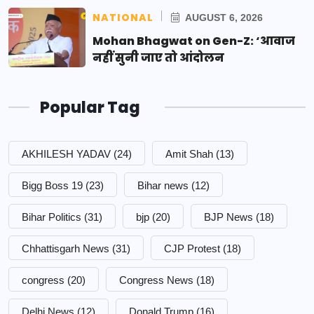
NATIONAL
AUGUST 6, 2026
Mohan Bhagwat on Gen-Z: ‘आवाज
नहीं सुनी जाए तो आंदोलन
Popular Tag
AKHILESH YADAV
(24)
Amit Shah
(13)
Bigg Boss 19
(23)
Bihar news
(12)
Bihar Politics
(31)
bjp
(20)
BJP News
(18)
Chhattisgarh News
(31)
CJP Protest
(18)
congress
(20)
Congress News
(18)
Delhi News
(12)
Donald Trump
(16)