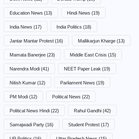
Education News
(13)
Hindi News
(19)
India News
(17)
India Politics
(18)
Jantar Mantar Protest
(16)
Mallikarjun Kharge
(13)
Mamata Banerjee
(23)
Middle East Crisis
(15)
Narendra Modi
(41)
NEET Paper Leak
(19)
Nitish Kumar
(12)
Parliament News
(19)
PM Modi
(12)
Political News
(22)
Political News Hindi
(22)
Rahul Gandhi
(42)
Samajwadi Party
(16)
Student Protest
(17)
UP Politics
(16)
Uttar Pradesh News
(15)