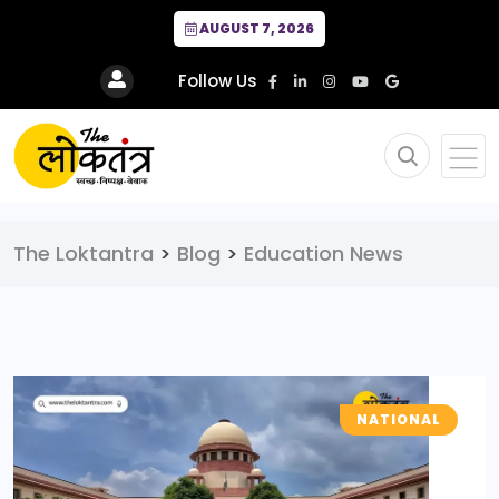
AUGUST 7, 2026
Follow Us
The Loktantra
>
Blog
>
Education News
NATIONAL