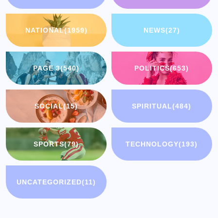
NATIONAL
(1959)
NEWS
(27)
PAGE 3
(540)
POLITICS
(653)
SOCIAL
(15)
SPIRITUAL
(484)
SPORTS
(79)
TECHNOLOGY
(193)
UNCATEGORIZED
(11)