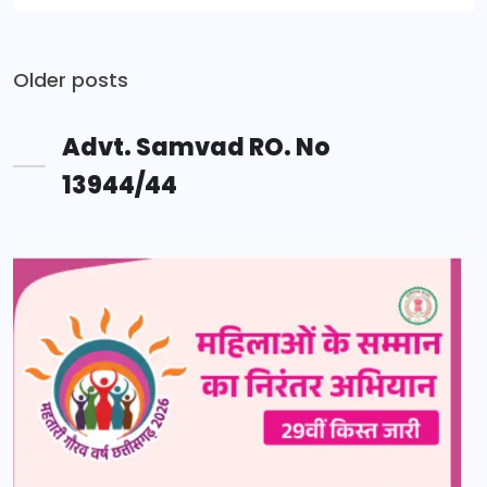
Posts
Older posts
navigation
Advt. Samvad RO. No
13944/44