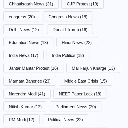
Chhattisgarh News
(31)
CJP Protest
(18)
congress
(20)
Congress News
(18)
Delhi News
(12)
Donald Trump
(16)
Education News
(13)
Hindi News
(22)
India News
(17)
India Politics
(18)
Jantar Mantar Protest
(16)
Mallikarjun Kharge
(13)
Mamata Banerjee
(23)
Middle East Crisis
(15)
Narendra Modi
(41)
NEET Paper Leak
(19)
Nitish Kumar
(12)
Parliament News
(20)
PM Modi
(12)
Political News
(22)