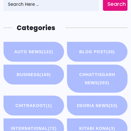
Search
Categories
AUTO NEWS
(122)
BLOG POST
(30)
BUSINESS
(169)
CHHATTISGARH
NEWS
(203)
CHITRAKOOT
(1)
DEORIA NEWS
(53)
INTERNATIONAL
(72)
KITABI KONA
(3)