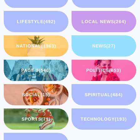
LIFESTYLE
(492)
LOCAL NEWS
(264)
NATIONAL
(1963)
NEWS
(27)
PAGE 3
(540)
POLITICS
(653)
SOCIAL
(15)
SPIRITUAL
(484)
SPORTS
(79)
TECHNOLOGY
(193)