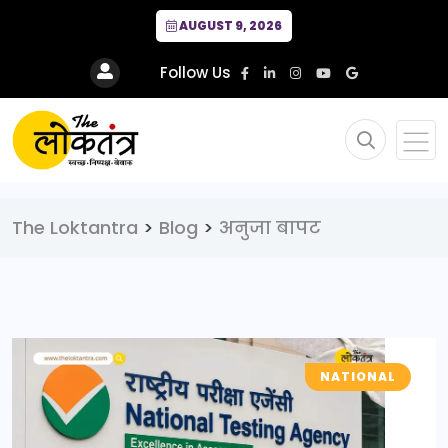
AUGUST 9, 2026
Follow Us
The Loktantra
>
Blog
>
अनुजा बापट
NATIONAL