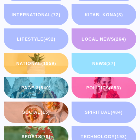
INTERNATIONAL
(72)
KITABI KONA
(3)
LIFESTYLE
(492)
LOCAL NEWS
(264)
NATIONAL
(1959)
NEWS
(27)
PAGE 3
(540)
POLITICS
(653)
SOCIAL
(15)
SPIRITUAL
(484)
SPORTS
(79)
TECHNOLOGY
(193)