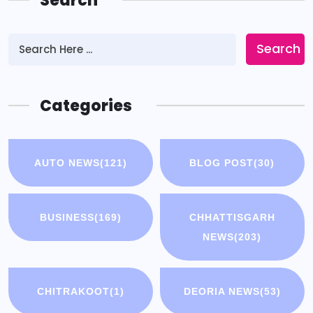
Search
Search
Categories
AUTO NEWS
(121)
BLOG POST
(30)
BUSINESS
(169)
CHHATTISGARH
NEWS
(203)
CHITRAKOOT
(1)
DEORIA NEWS
(53)