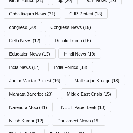
Bihar Politics
(31)
bjp
(20)
BJP News
(18)
Chhattisgarh News
(31)
CJP Protest
(18)
congress
(20)
Congress News
(18)
Delhi News
(12)
Donald Trump
(16)
Education News
(13)
Hindi News
(19)
India News
(17)
India Politics
(18)
Jantar Mantar Protest
(16)
Mallikarjun Kharge
(13)
Mamata Banerjee
(23)
Middle East Crisis
(15)
Narendra Modi
(41)
NEET Paper Leak
(19)
Nitish Kumar
(12)
Parliament News
(19)