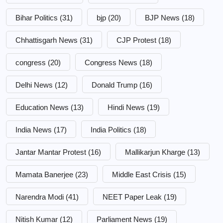
Bihar Politics
(31)
bjp
(20)
BJP News
(18)
Chhattisgarh News
(31)
CJP Protest
(18)
congress
(20)
Congress News
(18)
Delhi News
(12)
Donald Trump
(16)
Education News
(13)
Hindi News
(19)
India News
(17)
India Politics
(18)
Jantar Mantar Protest
(16)
Mallikarjun Kharge
(13)
Mamata Banerjee
(23)
Middle East Crisis
(15)
Narendra Modi
(41)
NEET Paper Leak
(19)
Nitish Kumar
(12)
Parliament News
(19)