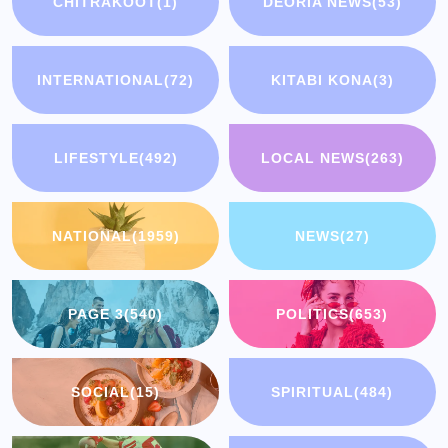
CHITRAKOOT
(1)
DEORIA NEWS
(53)
INTERNATIONAL
(72)
KITABI KONA
(3)
LIFESTYLE
(492)
LOCAL NEWS
(263)
NATIONAL
(1959)
NEWS
(27)
PAGE 3
(540)
POLITICS
(653)
SOCIAL
(15)
SPIRITUAL
(484)