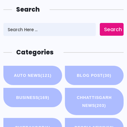
Search
Search
Categories
AUTO NEWS
(121)
BLOG POST
(30)
BUSINESS
(169)
CHHATTISGARH
NEWS
(203)