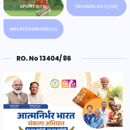
SPORTS
(79)
TECHNOLOGY
(193)
UNCATEGORIZED
(11)
RO. No 13404/ 86