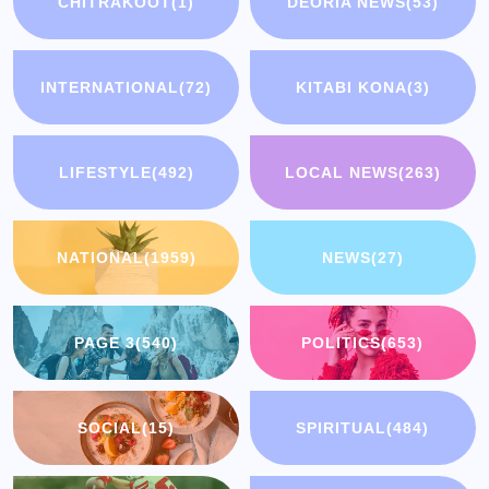
CHITRAKOOT
(1)
DEORIA NEWS
(53)
INTERNATIONAL
(72)
KITABI KONA
(3)
LIFESTYLE
(492)
LOCAL NEWS
(263)
NATIONAL
(1959)
NEWS
(27)
PAGE 3
(540)
POLITICS
(653)
SOCIAL
(15)
SPIRITUAL
(484)