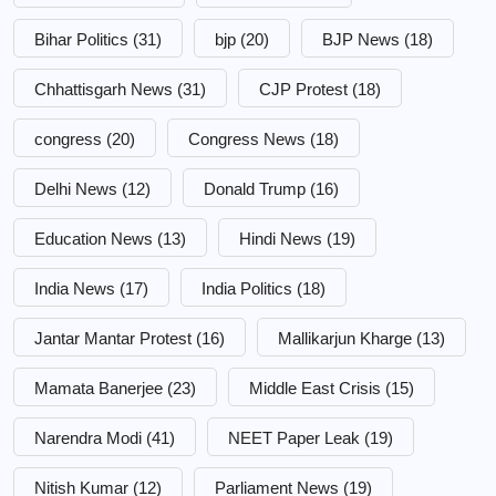
Bihar Politics
(31)
bjp
(20)
BJP News
(18)
Chhattisgarh News
(31)
CJP Protest
(18)
congress
(20)
Congress News
(18)
Delhi News
(12)
Donald Trump
(16)
Education News
(13)
Hindi News
(19)
India News
(17)
India Politics
(18)
Jantar Mantar Protest
(16)
Mallikarjun Kharge
(13)
Mamata Banerjee
(23)
Middle East Crisis
(15)
Narendra Modi
(41)
NEET Paper Leak
(19)
Nitish Kumar
(12)
Parliament News
(19)