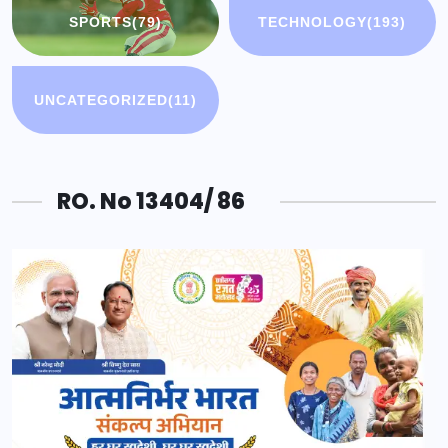
SPORTS
(79)
TECHNOLOGY
(193)
UNCATEGORIZED
(11)
RO. No 13404/ 86