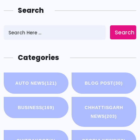
Search
Search
Categories
AUTO NEWS
(121)
BLOG POST
(30)
BUSINESS
(169)
CHHATTISGARH
NEWS
(203)