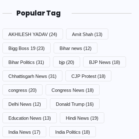
Popular Tag
AKHILESH YADAV
(24)
Amit Shah
(13)
Bigg Boss 19
(23)
Bihar news
(12)
Bihar Politics
(31)
bjp
(20)
BJP News
(18)
Chhattisgarh News
(31)
CJP Protest
(18)
congress
(20)
Congress News
(18)
Delhi News
(12)
Donald Trump
(16)
Education News
(13)
Hindi News
(19)
India News
(17)
India Politics
(18)