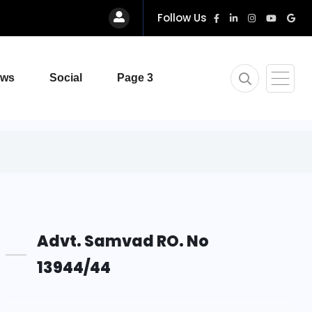
Follow Us
ews
Social
Page 3
Advt. Samvad RO. No
13944/44