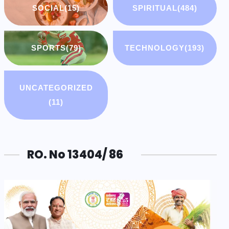
SOCIAL
(15)
SPIRITUAL
(484)
SPORTS
(79)
TECHNOLOGY
(193)
UNCATEGORIZED
(11)
RO. No 13404/ 86