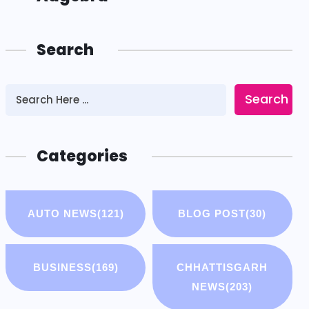
Search
Search
Categories
AUTO NEWS
(121)
BLOG POST
(30)
BUSINESS
(169)
CHHATTISGARH
NEWS
(203)