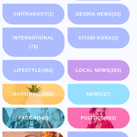
CHITRAKOOT
(1)
DEORIA NEWS
(53)
INTERNATIONAL
KITABI KONA
(3)
(72)
LIFESTYLE
(492)
LOCAL NEWS
(263)
NATIONAL
(1959)
NEWS
(27)
PAGE 3
(540)
POLITICS
(653)