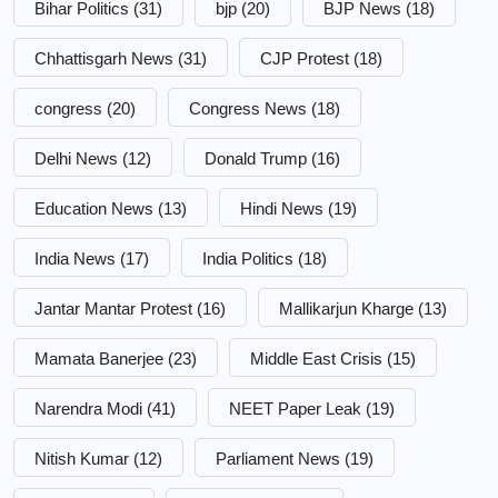
Bihar Politics
(31)
bjp
(20)
BJP News
(18)
Chhattisgarh News
(31)
CJP Protest
(18)
congress
(20)
Congress News
(18)
Delhi News
(12)
Donald Trump
(16)
Education News
(13)
Hindi News
(19)
India News
(17)
India Politics
(18)
Jantar Mantar Protest
(16)
Mallikarjun Kharge
(13)
Mamata Banerjee
(23)
Middle East Crisis
(15)
Narendra Modi
(41)
NEET Paper Leak
(19)
Nitish Kumar
(12)
Parliament News
(19)