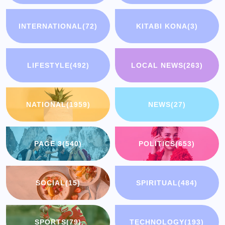
INTERNATIONAL
(72)
KITABI KONA
(3)
LIFESTYLE
(492)
LOCAL NEWS
(263)
NATIONAL
(1959)
NEWS
(27)
PAGE 3
(540)
POLITICS
(653)
SOCIAL
(15)
SPIRITUAL
(484)
SPORTS
(79)
TECHNOLOGY
(193)