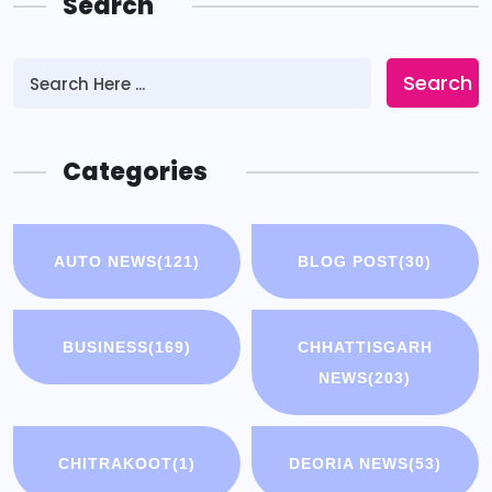
Search
Search
Categories
AUTO NEWS
(121)
BLOG POST
(30)
BUSINESS
(169)
CHHATTISGARH
NEWS
(203)
CHITRAKOOT
(1)
DEORIA NEWS
(53)