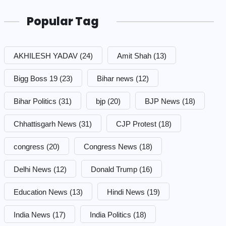
Popular Tag
AKHILESH YADAV
(24)
Amit Shah
(13)
Bigg Boss 19
(23)
Bihar news
(12)
Bihar Politics
(31)
bjp
(20)
BJP News
(18)
Chhattisgarh News
(31)
CJP Protest
(18)
congress
(20)
Congress News
(18)
Delhi News
(12)
Donald Trump
(16)
Education News
(13)
Hindi News
(19)
India News
(17)
India Politics
(18)