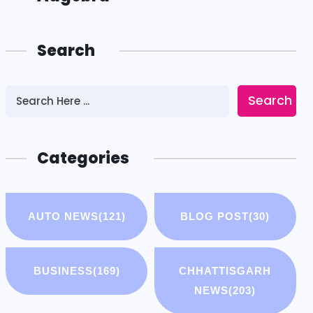
Search
Search
Categories
AUTO NEWS
(121)
BLOG POST
(30)
BUSINESS
(169)
CHHATTISGARH
NEWS
(203)