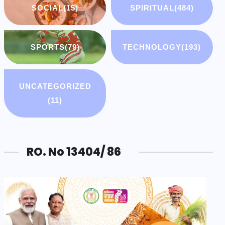
SOCIAL
(15)
SPIRITUAL
(484)
SPORTS
(79)
TECHNOLOGY
(193)
UNCATEGORIZED
(11)
RO. No 13404/ 86