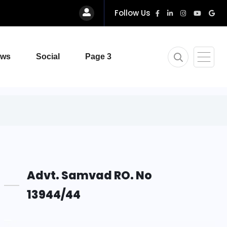
Follow Us
ews
Social
Page 3
Advt. Samvad RO. No
13944/44