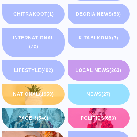
CHITRAKOOT
(1)
DEORIA NEWS
(53)
INTERNATIONAL
KITABI KONA
(3)
(72)
LIFESTYLE
(492)
LOCAL NEWS
(263)
NATIONAL
(1959)
NEWS
(27)
PAGE 3
(540)
POLITICS
(653)