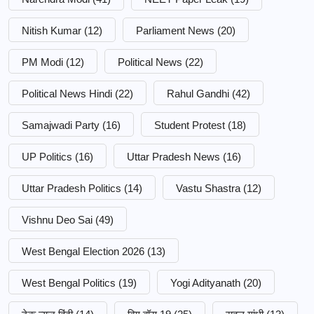
Nitish Kumar
(12)
Parliament News
(20)
PM Modi
(12)
Political News
(22)
Political News Hindi
(22)
Rahul Gandhi
(42)
Samajwadi Party
(16)
Student Protest
(18)
UP Politics
(16)
Uttar Pradesh News
(16)
Uttar Pradesh Politics
(14)
Vastu Shastra
(12)
Vishnu Deo Sai
(49)
West Bengal Election 2026
(13)
West Bengal Politics
(19)
Yogi Adityanath
(20)