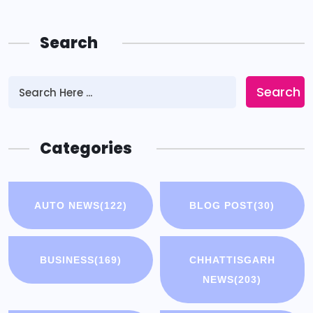
Search
Search
Categories
AUTO NEWS
(122)
BLOG POST
(30)
BUSINESS
(169)
CHHATTISGARH
NEWS
(203)