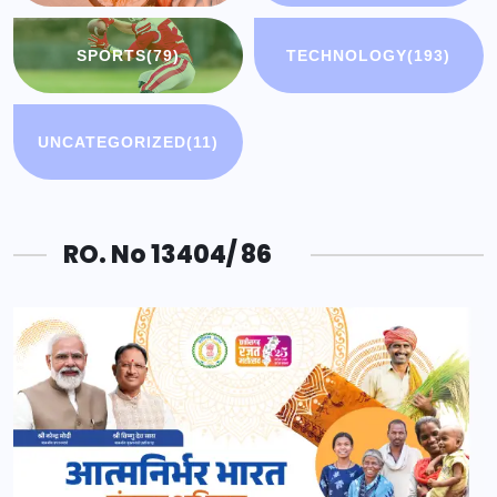
SPORTS
(79)
TECHNOLOGY
(193)
UNCATEGORIZED
(11)
RO. No 13404/ 86