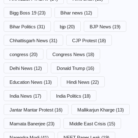
Bigg Boss 19
(23)
Bihar news
(12)
Bihar Politics
(31)
bjp
(20)
BJP News
(19)
Chhattisgarh News
(31)
CJP Protest
(18)
congress
(20)
Congress News
(18)
Delhi News
(12)
Donald Trump
(16)
Education News
(13)
Hindi News
(22)
India News
(17)
India Politics
(18)
Jantar Mantar Protest
(16)
Mallikarjun Kharge
(13)
Mamata Banerjee
(23)
Middle East Crisis
(15)
Narendra Modi
(41)
NEET Paper Leak
(19)