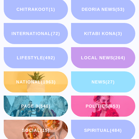
CHITRAKOOT
(1)
DEORIA NEWS
(53)
INTERNATIONAL
(72)
KITABI KONA
(3)
LIFESTYLE
(492)
LOCAL NEWS
(264)
NATIONAL
(1963)
NEWS
(27)
PAGE 3
(540)
POLITICS
(653)
SOCIAL
(15)
SPIRITUAL
(484)