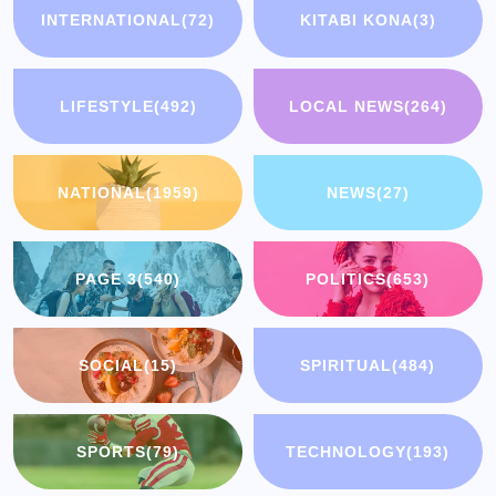
INTERNATIONAL
(72)
KITABI KONA
(3)
LIFESTYLE
(492)
LOCAL NEWS
(264)
NATIONAL
(1959)
NEWS
(27)
PAGE 3
(540)
POLITICS
(653)
SOCIAL
(15)
SPIRITUAL
(484)
SPORTS
(79)
TECHNOLOGY
(193)