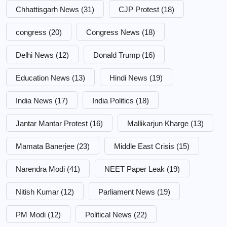
Chhattisgarh News
(31)
CJP Protest
(18)
congress
(20)
Congress News
(18)
Delhi News
(12)
Donald Trump
(16)
Education News
(13)
Hindi News
(19)
India News
(17)
India Politics
(18)
Jantar Mantar Protest
(16)
Mallikarjun Kharge
(13)
Mamata Banerjee
(23)
Middle East Crisis
(15)
Narendra Modi
(41)
NEET Paper Leak
(19)
Nitish Kumar
(12)
Parliament News
(19)
PM Modi
(12)
Political News
(22)