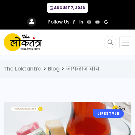
AUGUST 7, 2026
Follow Us
The Loktantra
>
Blog
>
जाफरान चाय
LIFESTYLE