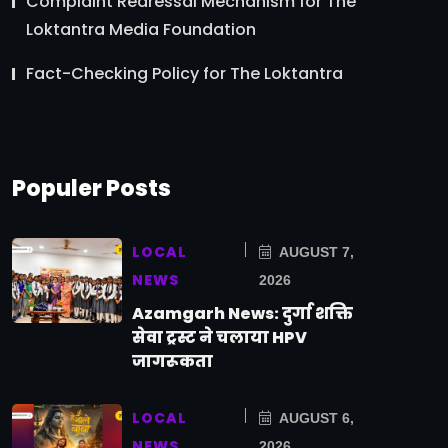
Complaint Redressal Mechanism for The
Loktantra Media Foundation
Fact-Checking Policy for The Loktantra
Populer Posts
LOCAL
AUGUST 7,
NEWS
2026
Azamgarh News: दुर्गा शक्ति
सेवा ट्रस्ट ने चलाया HPV
जागरूकता
LOCAL
AUGUST 6,
NEWS
2026