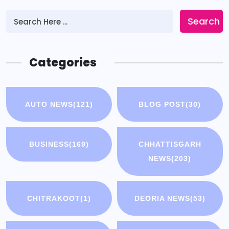
Search
Categories
AUTO NEWS
(121)
BLOG POST
(30)
BUSINESS
(169)
CHHATTISGARH
NEWS
(203)
CHITRAKOOT
(1)
DEORIA NEWS
(53)