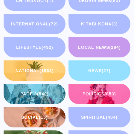
CHITRAKOOT
(1)
DEORIA NEWS
(53)
INTERNATIONAL
(72)
KITABI KONA
(3)
LIFESTYLE
(492)
LOCAL NEWS
(264)
NATIONAL
(1963)
NEWS
(27)
PAGE 3
(540)
POLITICS
(653)
SOCIAL
(15)
SPIRITUAL
(484)