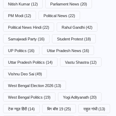
Nitish Kumar
(12)
Parliament News
(20)
PM Modi
(12)
Political News
(22)
Political News Hindi
(22)
Rahul Gandhi
(42)
Samajwadi Party
(16)
Student Protest
(18)
UP Politics
(16)
Uttar Pradesh News
(16)
Uttar Pradesh Politics
(14)
Vastu Shastra
(12)
Vishnu Deo Sai
(49)
West Bengal Election 2026
(13)
West Bengal Politics
(19)
Yogi Adityanath
(20)
टेक न्यूज़ हिंदी
(14)
बिग बॉस 19
(25)
राहुल गांधी
(13)