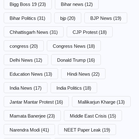
Bigg Boss 19
(23)
Bihar news
(12)
Bihar Politics
(31)
bjp
(20)
BJP News
(19)
Chhattisgarh News
(31)
CJP Protest
(18)
congress
(20)
Congress News
(18)
Delhi News
(12)
Donald Trump
(16)
Education News
(13)
Hindi News
(22)
India News
(17)
India Politics
(18)
Jantar Mantar Protest
(16)
Mallikarjun Kharge
(13)
Mamata Banerjee
(23)
Middle East Crisis
(15)
Narendra Modi
(41)
NEET Paper Leak
(19)