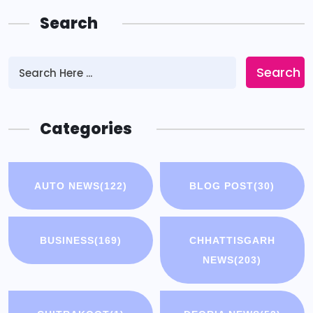
Search
Search
Categories
AUTO NEWS
(122)
BLOG POST
(30)
BUSINESS
(169)
CHHATTISGARH
NEWS
(203)