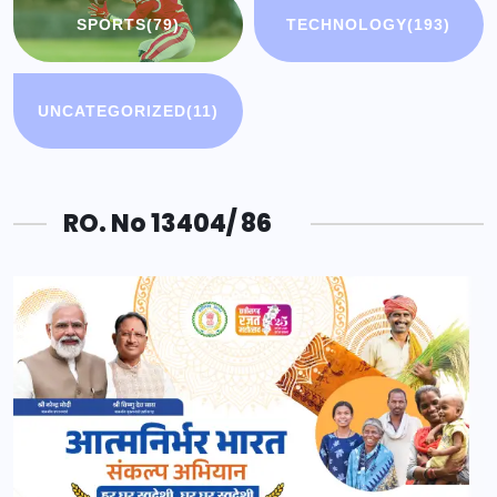
SPORTS
(79)
TECHNOLOGY
(193)
UNCATEGORIZED
(11)
RO. No 13404/ 86