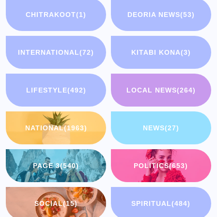
CHITRAKOOT
(1)
DEORIA NEWS
(53)
INTERNATIONAL
(72)
KITABI KONA
(3)
LIFESTYLE
(492)
LOCAL NEWS
(264)
NATIONAL
(1963)
NEWS
(27)
PAGE 3
(540)
POLITICS
(653)
SOCIAL
(15)
SPIRITUAL
(484)