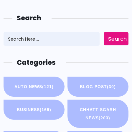
Search
Search
Categories
AUTO NEWS
(121)
BLOG POST
(30)
BUSINESS
(169)
CHHATTISGARH
NEWS
(203)