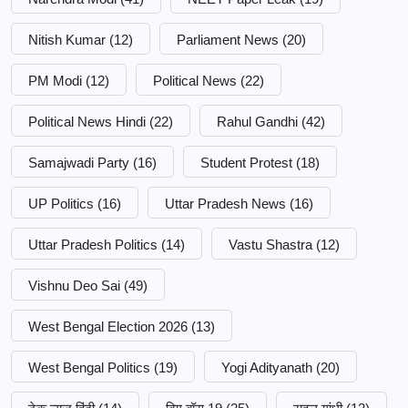
Nitish Kumar
(12)
Parliament News
(20)
PM Modi
(12)
Political News
(22)
Political News Hindi
(22)
Rahul Gandhi
(42)
Samajwadi Party
(16)
Student Protest
(18)
UP Politics
(16)
Uttar Pradesh News
(16)
Uttar Pradesh Politics
(14)
Vastu Shastra
(12)
Vishnu Deo Sai
(49)
West Bengal Election 2026
(13)
West Bengal Politics
(19)
Yogi Adityanath
(20)