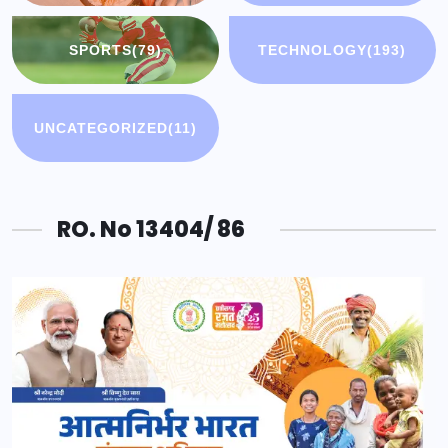
SPORTS
(79)
TECHNOLOGY
(193)
UNCATEGORIZED
(11)
RO. No 13404/ 86