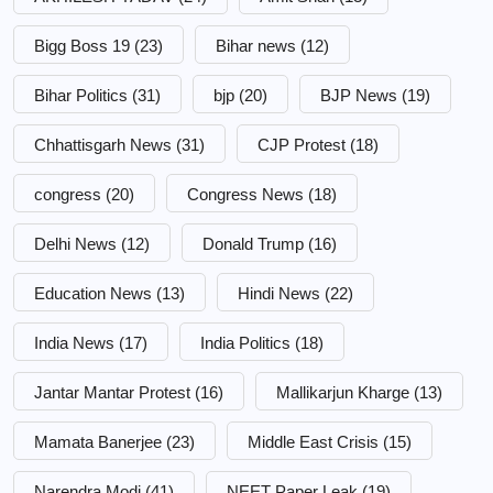
Bigg Boss 19
(23)
Bihar news
(12)
Bihar Politics
(31)
bjp
(20)
BJP News
(19)
Chhattisgarh News
(31)
CJP Protest
(18)
congress
(20)
Congress News
(18)
Delhi News
(12)
Donald Trump
(16)
Education News
(13)
Hindi News
(22)
India News
(17)
India Politics
(18)
Jantar Mantar Protest
(16)
Mallikarjun Kharge
(13)
Mamata Banerjee
(23)
Middle East Crisis
(15)
Narendra Modi
(41)
NEET Paper Leak
(19)