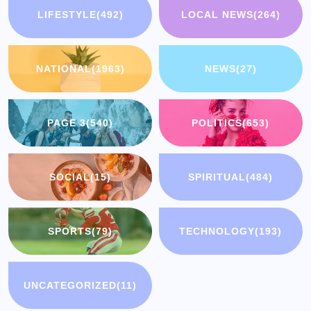
LIFESTYLE
(492)
LOCAL NEWS
(264)
NATIONAL
(1963)
NEWS
(27)
PAGE 3
(540)
POLITICS
(653)
SOCIAL
(15)
SPIRITUAL
(484)
SPORTS
(79)
TECHNOLOGY
(193)
UNCATEGORIZED
(11)