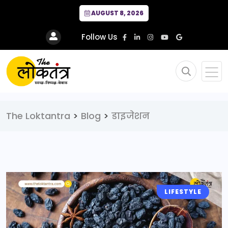
AUGUST 8, 2026
Follow Us
The Loktantra
>
Blog
>
डाइजेशन
LIFESTYLE