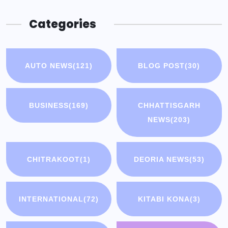
Categories
AUTO NEWS
(121)
BLOG POST
(30)
BUSINESS
(169)
CHHATTISGARH
NEWS
(203)
CHITRAKOOT
(1)
DEORIA NEWS
(53)
INTERNATIONAL
(72)
KITABI KONA
(3)