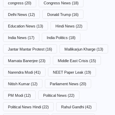
congress
(20)
Congress News
(18)
Delhi News
(12)
Donald Trump
(16)
Education News
(13)
Hindi News
(22)
India News
(17)
India Politics
(18)
Jantar Mantar Protest
(16)
Mallikarjun Kharge
(13)
Mamata Banerjee
(23)
Middle East Crisis
(15)
Narendra Modi
(41)
NEET Paper Leak
(19)
Nitish Kumar
(12)
Parliament News
(20)
PM Modi
(12)
Political News
(22)
Political News Hindi
(22)
Rahul Gandhi
(42)