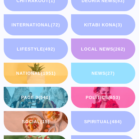
CHITRAKOOT
(1)
DEORIA NEWS
(53)
INTERNATIONAL
(72)
KITABI KONA
(3)
LIFESTYLE
(492)
LOCAL NEWS
(262)
NATIONAL
(1951)
NEWS
(27)
PAGE 3
(540)
POLITICS
(653)
SOCIAL
(15)
SPIRITUAL
(484)