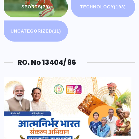
SPORTS
(79)
TECHNOLOGY
(193)
UNCATEGORIZED
(11)
RO. No 13404/ 86