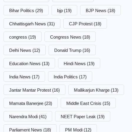
Bihar Politics
(29)
bjp
(19)
BJP News
(18)
Chhattisgarh News
(31)
CJP Protest
(18)
congress
(19)
Congress News
(18)
Delhi News
(12)
Donald Trump
(16)
Education News
(13)
Hindi News
(19)
India News
(17)
India Politics
(17)
Jantar Mantar Protest
(16)
Mallikarjun Kharge
(13)
Mamata Banerjee
(23)
Middle East Crisis
(15)
Narendra Modi
(41)
NEET Paper Leak
(19)
Parliament News
(18)
PM Modi
(12)