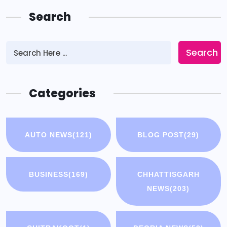
Search
Search
Categories
AUTO NEWS
(121)
BLOG POST
(29)
BUSINESS
(169)
CHHATTISGARH
NEWS
(203)