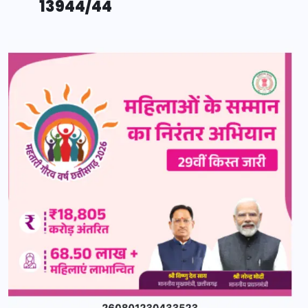
13944/44