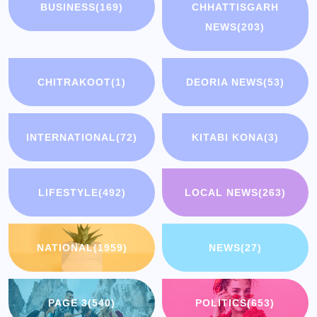
BUSINESS
(169)
CHHATTISGARH
NEWS
(203)
CHITRAKOOT
(1)
DEORIA NEWS
(53)
INTERNATIONAL
(72)
KITABI KONA
(3)
LIFESTYLE
(492)
LOCAL NEWS
(263)
NATIONAL
(1959)
NEWS
(27)
PAGE 3
(540)
POLITICS
(653)