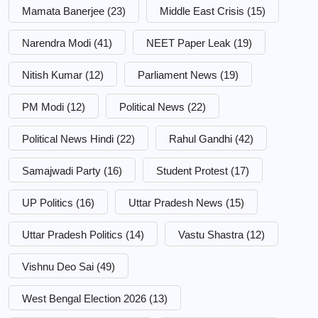
Mamata Banerjee
(23)
Middle East Crisis
(15)
Narendra Modi
(41)
NEET Paper Leak
(19)
Nitish Kumar
(12)
Parliament News
(19)
PM Modi
(12)
Political News
(22)
Political News Hindi
(22)
Rahul Gandhi
(42)
Samajwadi Party
(16)
Student Protest
(17)
UP Politics
(16)
Uttar Pradesh News
(15)
Uttar Pradesh Politics
(14)
Vastu Shastra
(12)
Vishnu Deo Sai
(49)
West Bengal Election 2026
(13)