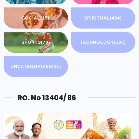
SOCIAL
(15)
SPIRITUAL
(484)
SPORTS
(79)
TECHNOLOGY
(193)
UNCATEGORIZED
(11)
RO. No 13404/ 86