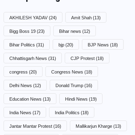
AKHILESH YADAV
(24)
Amit Shah
(13)
Bigg Boss 19
(23)
Bihar news
(12)
Bihar Politics
(31)
bjp
(20)
BJP News
(18)
Chhattisgarh News
(31)
CJP Protest
(18)
congress
(20)
Congress News
(18)
Delhi News
(12)
Donald Trump
(16)
Education News
(13)
Hindi News
(19)
India News
(17)
India Politics
(18)
Jantar Mantar Protest
(16)
Mallikarjun Kharge
(13)