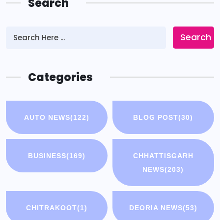
Search
Search
Categories
AUTO NEWS
(122)
BLOG POST
(30)
BUSINESS
(169)
CHHATTISGARH
NEWS
(203)
CHITRAKOOT
(1)
DEORIA NEWS
(53)