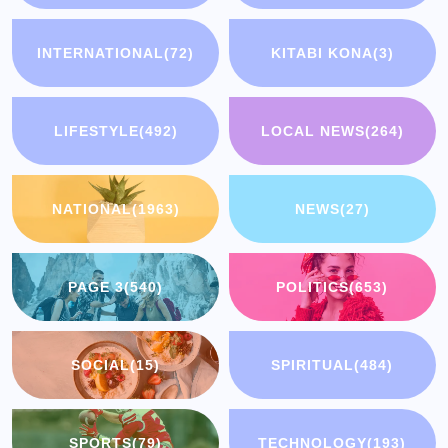
INTERNATIONAL
(72)
KITABI KONA
(3)
LIFESTYLE
(492)
LOCAL NEWS
(264)
NATIONAL
(1963)
NEWS
(27)
PAGE 3
(540)
POLITICS
(653)
SOCIAL
(15)
SPIRITUAL
(484)
SPORTS
(79)
TECHNOLOGY
(193)