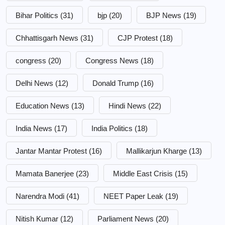
Bihar Politics
(31)
bjp
(20)
BJP News
(19)
Chhattisgarh News
(31)
CJP Protest
(18)
congress
(20)
Congress News
(18)
Delhi News
(12)
Donald Trump
(16)
Education News
(13)
Hindi News
(22)
India News
(17)
India Politics
(18)
Jantar Mantar Protest
(16)
Mallikarjun Kharge
(13)
Mamata Banerjee
(23)
Middle East Crisis
(15)
Narendra Modi
(41)
NEET Paper Leak
(19)
Nitish Kumar
(12)
Parliament News
(20)