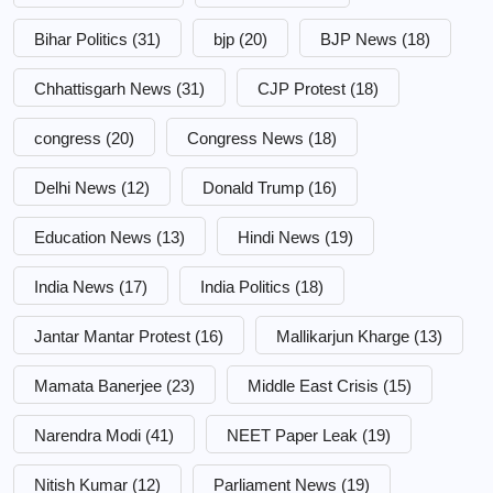
Bihar Politics
(31)
bjp
(20)
BJP News
(18)
Chhattisgarh News
(31)
CJP Protest
(18)
congress
(20)
Congress News
(18)
Delhi News
(12)
Donald Trump
(16)
Education News
(13)
Hindi News
(19)
India News
(17)
India Politics
(18)
Jantar Mantar Protest
(16)
Mallikarjun Kharge
(13)
Mamata Banerjee
(23)
Middle East Crisis
(15)
Narendra Modi
(41)
NEET Paper Leak
(19)
Nitish Kumar
(12)
Parliament News
(19)