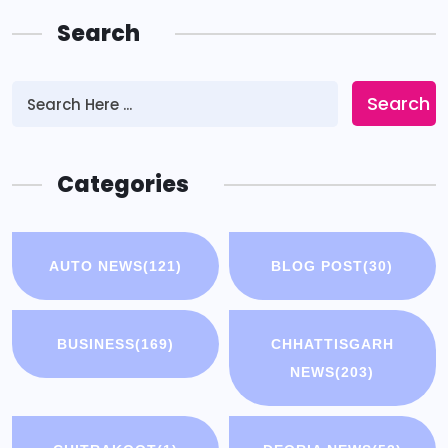
Search
Search
Categories
AUTO NEWS
(121)
BLOG POST
(30)
BUSINESS
(169)
CHHATTISGARH
NEWS
(203)