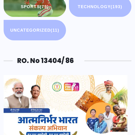
SPORTS
(79)
TECHNOLOGY
(193)
UNCATEGORIZED
(11)
RO. No 13404/ 86