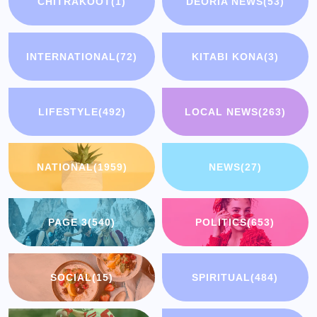
CHITRAKOOT
(1)
DEORIA NEWS
(53)
INTERNATIONAL
(72)
KITABI KONA
(3)
LIFESTYLE
(492)
LOCAL NEWS
(263)
NATIONAL
(1959)
NEWS
(27)
PAGE 3
(540)
POLITICS
(653)
SOCIAL
(15)
SPIRITUAL
(484)