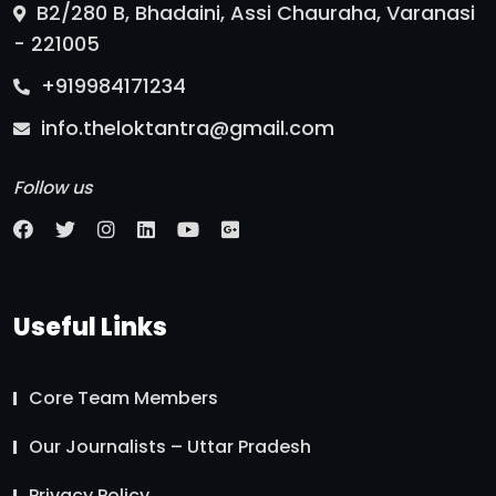
B2/280 B, Bhadaini, Assi Chauraha, Varanasi
- 221005
+919984171234
info.theloktantra@gmail.com
Follow us
Useful Links
Core Team Members
Our Journalists – Uttar Pradesh
Privacy Policy