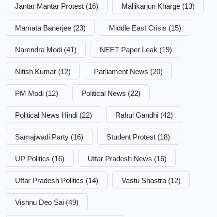
Jantar Mantar Protest
(16)
Mallikarjun Kharge
(13)
Mamata Banerjee
(23)
Middle East Crisis
(15)
Narendra Modi
(41)
NEET Paper Leak
(19)
Nitish Kumar
(12)
Parliament News
(20)
PM Modi
(12)
Political News
(22)
Political News Hindi
(22)
Rahul Gandhi
(42)
Samajwadi Party
(16)
Student Protest
(18)
UP Politics
(16)
Uttar Pradesh News
(16)
Uttar Pradesh Politics
(14)
Vastu Shastra
(12)
Vishnu Deo Sai
(49)