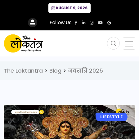
AUGUST 9, 2026
Follow Us
The Loktantra
>
Blog
>
नवरात्रि 2025
LIFESTYLE