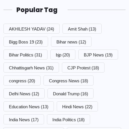
Popular Tag
AKHILESH YADAV
(24)
Amit Shah
(13)
Bigg Boss 19
(23)
Bihar news
(12)
Bihar Politics
(31)
bjp
(20)
BJP News
(19)
Chhattisgarh News
(31)
CJP Protest
(18)
congress
(20)
Congress News
(18)
Delhi News
(12)
Donald Trump
(16)
Education News
(13)
Hindi News
(22)
India News
(17)
India Politics
(18)