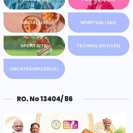
SOCIAL
(15)
SPIRITUAL
(484)
SPORTS
(79)
TECHNOLOGY
(193)
UNCATEGORIZED
(11)
RO. No 13404/ 86