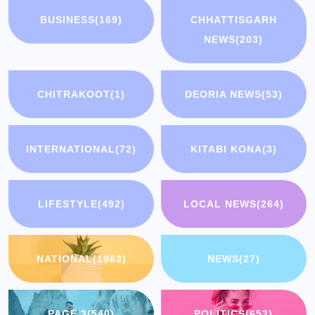
BUSINESS
(169)
CHHATTISGARH
NEWS
(203)
CHITRAKOOT
(1)
DEORIA NEWS
(53)
INTERNATIONAL
(72)
KITABI KONA
(3)
LIFESTYLE
(492)
LOCAL NEWS
(264)
NATIONAL
(1963)
NEWS
(27)
PAGE 3
(540)
POLITICS
(653)