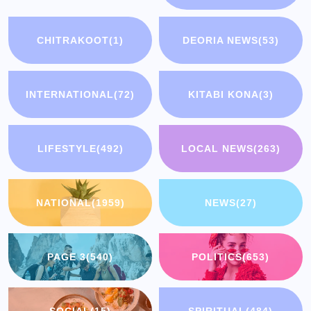
CHITRAKOOT
(1)
DEORIA NEWS
(53)
INTERNATIONAL
(72)
KITABI KONA
(3)
LIFESTYLE
(492)
LOCAL NEWS
(263)
NATIONAL
(1959)
NEWS
(27)
PAGE 3
(540)
POLITICS
(653)