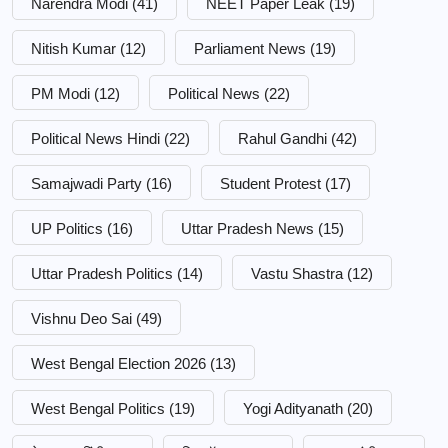
Narendra Modi
(41)
NEET Paper Leak
(19)
Nitish Kumar
(12)
Parliament News
(19)
PM Modi
(12)
Political News
(22)
Political News Hindi
(22)
Rahul Gandhi
(42)
Samajwadi Party
(16)
Student Protest
(17)
UP Politics
(16)
Uttar Pradesh News
(15)
Uttar Pradesh Politics
(14)
Vastu Shastra
(12)
Vishnu Deo Sai
(49)
West Bengal Election 2026
(13)
West Bengal Politics
(19)
Yogi Adityanath
(20)