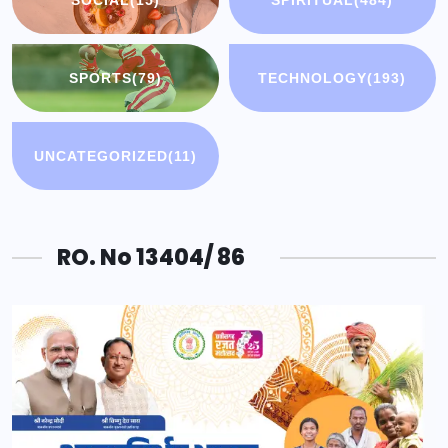
SOCIAL
(15)
SPIRITUAL
(484)
SPORTS
(79)
TECHNOLOGY
(193)
UNCATEGORIZED
(11)
RO. No 13404/ 86