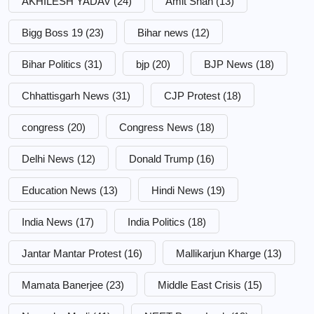
AKHILESH YADAV
(24)
Amit Shah
(13)
Bigg Boss 19
(23)
Bihar news
(12)
Bihar Politics
(31)
bjp
(20)
BJP News
(18)
Chhattisgarh News
(31)
CJP Protest
(18)
congress
(20)
Congress News
(18)
Delhi News
(12)
Donald Trump
(16)
Education News
(13)
Hindi News
(19)
India News
(17)
India Politics
(18)
Jantar Mantar Protest
(16)
Mallikarjun Kharge
(13)
Mamata Banerjee
(23)
Middle East Crisis
(15)