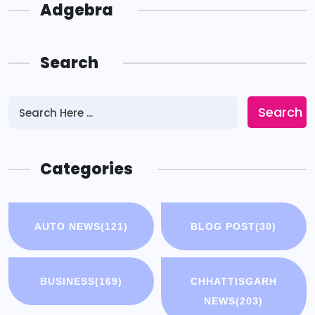
Adgebra
Search
Search
Categories
AUTO NEWS
(121)
BLOG POST
(30)
BUSINESS
(169)
CHHATTISGARH
NEWS
(203)