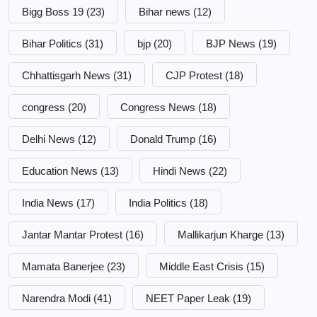
Bigg Boss 19
(23)
Bihar news
(12)
Bihar Politics
(31)
bjp
(20)
BJP News
(19)
Chhattisgarh News
(31)
CJP Protest
(18)
congress
(20)
Congress News
(18)
Delhi News
(12)
Donald Trump
(16)
Education News
(13)
Hindi News
(22)
India News
(17)
India Politics
(18)
Jantar Mantar Protest
(16)
Mallikarjun Kharge
(13)
Mamata Banerjee
(23)
Middle East Crisis
(15)
Narendra Modi
(41)
NEET Paper Leak
(19)