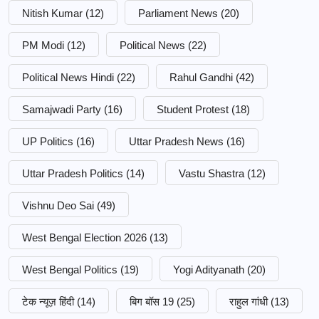
Nitish Kumar
(12)
Parliament News
(20)
PM Modi
(12)
Political News
(22)
Political News Hindi
(22)
Rahul Gandhi
(42)
Samajwadi Party
(16)
Student Protest
(18)
UP Politics
(16)
Uttar Pradesh News
(16)
Uttar Pradesh Politics
(14)
Vastu Shastra
(12)
Vishnu Deo Sai
(49)
West Bengal Election 2026
(13)
West Bengal Politics
(19)
Yogi Adityanath
(20)
टेक न्यूज़ हिंदी
(14)
बिग बॉस 19
(25)
राहुल गांधी
(13)