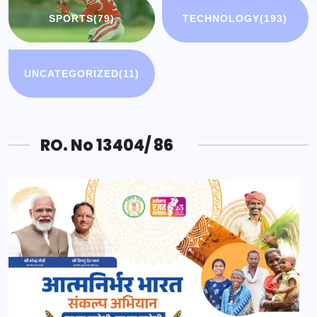
SPORTS
(79)
TECHNOLOGY
(193)
UNCATEGORIZED
(11)
RO. No 13404/ 86