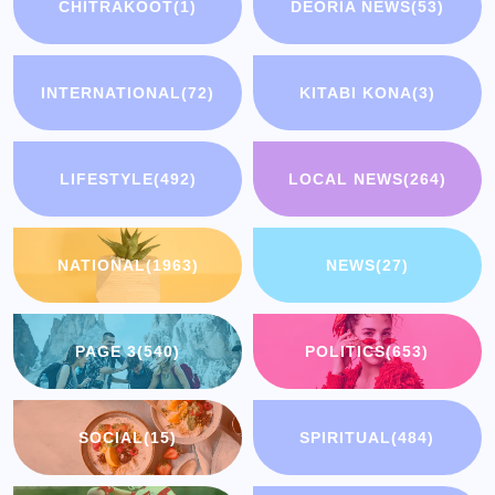
CHITRAKOOT
(1)
DEORIA NEWS
(53)
INTERNATIONAL
(72)
KITABI KONA
(3)
LIFESTYLE
(492)
LOCAL NEWS
(264)
NATIONAL
(1963)
NEWS
(27)
PAGE 3
(540)
POLITICS
(653)
SOCIAL
(15)
SPIRITUAL
(484)