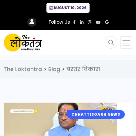
AUGUST 10, 2026
Follow Us
The Loktantra
>
Blog
>
बस्तर विकास
CHHATTISGARH NEWS