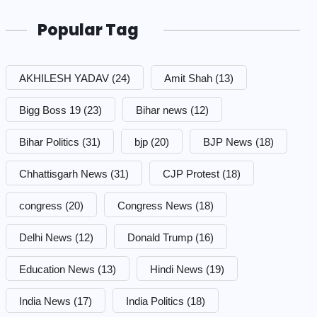
Popular Tag
AKHILESH YADAV
(24)
Amit Shah
(13)
Bigg Boss 19
(23)
Bihar news
(12)
Bihar Politics
(31)
bjp
(20)
BJP News
(18)
Chhattisgarh News
(31)
CJP Protest
(18)
congress
(20)
Congress News
(18)
Delhi News
(12)
Donald Trump
(16)
Education News
(13)
Hindi News
(19)
India News
(17)
India Politics
(18)