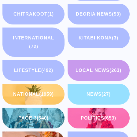
CHITRAKOOT
(1)
DEORIA NEWS
(53)
INTERNATIONAL
KITABI KONA
(3)
(72)
LIFESTYLE
(492)
LOCAL NEWS
(263)
NATIONAL
(1959)
NEWS
(27)
PAGE 3
(540)
POLITICS
(653)