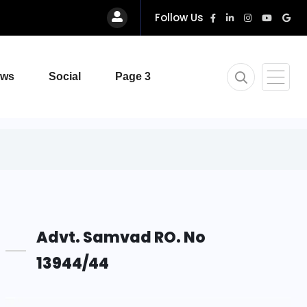
Follow Us
ews
Social
Page 3
Advt. Samvad RO. No
13944/44