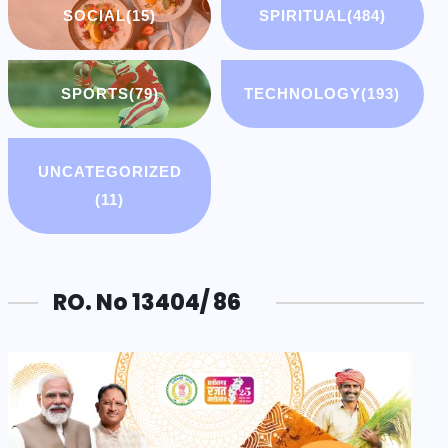
SOCIAL
(15)
SPIRITUAL
(484)
SPORTS
(79)
TECHNOLOGY
(193)
UNCATEGORIZED
(11)
RO. No 13404/ 86