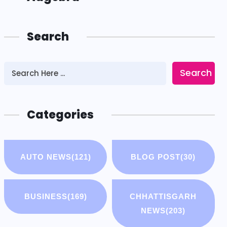
Search
Search
Categories
AUTO NEWS
(121)
BLOG POST
(30)
BUSINESS
(169)
CHHATTISGARH
NEWS
(203)