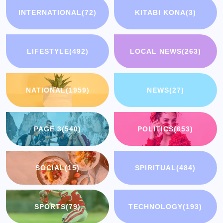
INTERNATIONAL
(72)
KITABI KONA
(3)
LIFESTYLE
(492)
LOCAL NEWS
(263)
NATIONAL
(1959)
NEWS
(27)
PAGE 3
(540)
POLITICS
(653)
SOCIAL
(15)
SPIRITUAL
(484)
SPORTS
(79)
TECHNOLOGY
(193)