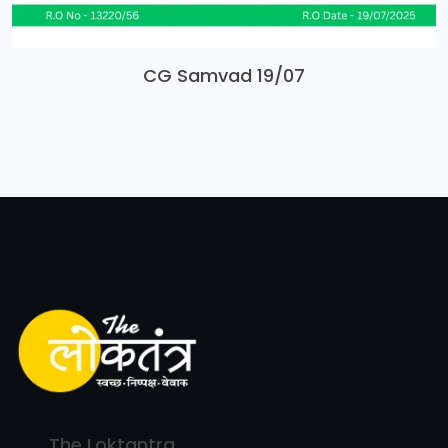
CG Samvad 19/07
The Loktantra