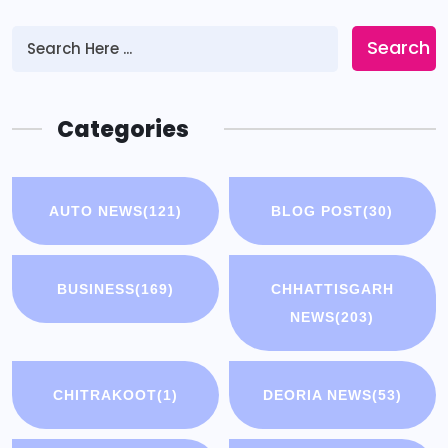
Search
Categories
AUTO NEWS
(121)
BLOG POST
(30)
BUSINESS
(169)
CHHATTISGARH
NEWS
(203)
CHITRAKOOT
(1)
DEORIA NEWS
(53)