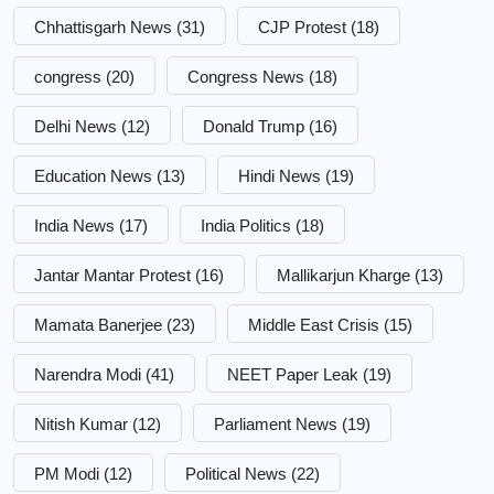
Chhattisgarh News
(31)
CJP Protest
(18)
congress
(20)
Congress News
(18)
Delhi News
(12)
Donald Trump
(16)
Education News
(13)
Hindi News
(19)
India News
(17)
India Politics
(18)
Jantar Mantar Protest
(16)
Mallikarjun Kharge
(13)
Mamata Banerjee
(23)
Middle East Crisis
(15)
Narendra Modi
(41)
NEET Paper Leak
(19)
Nitish Kumar
(12)
Parliament News
(19)
PM Modi
(12)
Political News
(22)