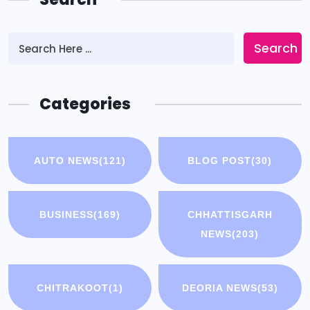
Search
Categories
AUTO NEWS
(121)
BLOG POST
(30)
BUSINESS
(169)
CHHATTISGARH
NEWS
(203)
CHITRAKOOT
(1)
DEORIA NEWS
(53)