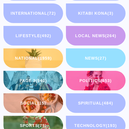
INTERNATIONAL
(72)
KITABI KONA
(3)
LIFESTYLE
(492)
LOCAL NEWS
(264)
NATIONAL
(1959)
NEWS
(27)
PAGE 3
(540)
POLITICS
(653)
SOCIAL
(15)
SPIRITUAL
(484)
SPORTS
(79)
TECHNOLOGY
(193)