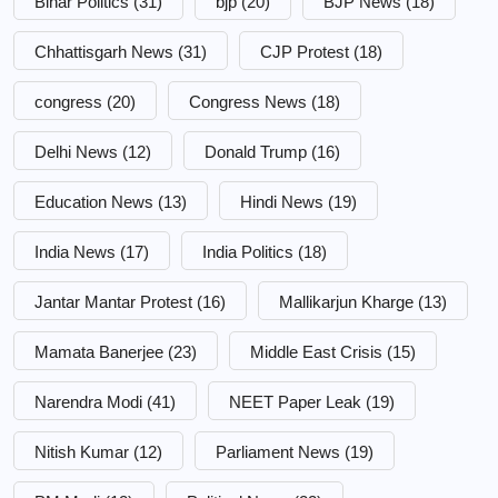
Bihar Politics
(31)
bjp
(20)
BJP News
(18)
Chhattisgarh News
(31)
CJP Protest
(18)
congress
(20)
Congress News
(18)
Delhi News
(12)
Donald Trump
(16)
Education News
(13)
Hindi News
(19)
India News
(17)
India Politics
(18)
Jantar Mantar Protest
(16)
Mallikarjun Kharge
(13)
Mamata Banerjee
(23)
Middle East Crisis
(15)
Narendra Modi
(41)
NEET Paper Leak
(19)
Nitish Kumar
(12)
Parliament News
(19)