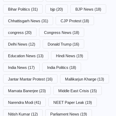
Bihar Politics
(31)
bjp
(20)
BJP News
(18)
Chhattisgarh News
(31)
CJP Protest
(18)
congress
(20)
Congress News
(18)
Delhi News
(12)
Donald Trump
(16)
Education News
(13)
Hindi News
(19)
India News
(17)
India Politics
(18)
Jantar Mantar Protest
(16)
Mallikarjun Kharge
(13)
Mamata Banerjee
(23)
Middle East Crisis
(15)
Narendra Modi
(41)
NEET Paper Leak
(19)
Nitish Kumar
(12)
Parliament News
(19)