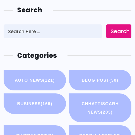
Search
Search
Categories
AUTO NEWS
(121)
BLOG POST
(30)
BUSINESS
(169)
CHHATTISGARH
NEWS
(203)