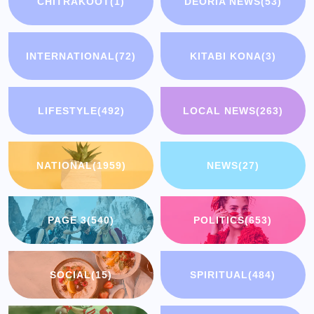
CHITRAKOOT
(1)
DEORIA NEWS
(53)
INTERNATIONAL
(72)
KITABI KONA
(3)
LIFESTYLE
(492)
LOCAL NEWS
(263)
NATIONAL
(1959)
NEWS
(27)
PAGE 3
(540)
POLITICS
(653)
SOCIAL
(15)
SPIRITUAL
(484)