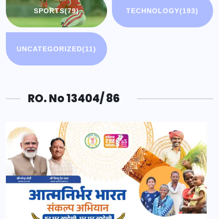
SPORTS
(79)
TECHNOLOGY
(193)
UNCATEGORIZED
(11)
RO. No 13404/ 86