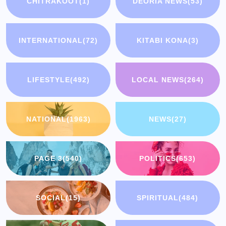
CHITRAKOOT
(1)
DEORIA NEWS
(53)
INTERNATIONAL
(72)
KITABI KONA
(3)
LIFESTYLE
(492)
LOCAL NEWS
(264)
NATIONAL
(1963)
NEWS
(27)
PAGE 3
(540)
POLITICS
(653)
SOCIAL
(15)
SPIRITUAL
(484)