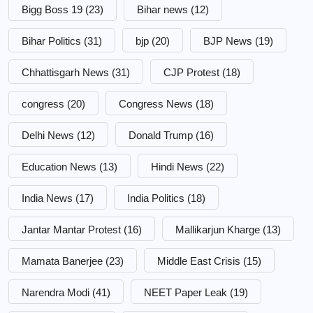
Bigg Boss 19
(23)
Bihar news
(12)
Bihar Politics
(31)
bjp
(20)
BJP News
(19)
Chhattisgarh News
(31)
CJP Protest
(18)
congress
(20)
Congress News
(18)
Delhi News
(12)
Donald Trump
(16)
Education News
(13)
Hindi News
(22)
India News
(17)
India Politics
(18)
Jantar Mantar Protest
(16)
Mallikarjun Kharge
(13)
Mamata Banerjee
(23)
Middle East Crisis
(15)
Narendra Modi
(41)
NEET Paper Leak
(19)