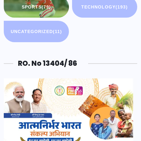
SPORTS
(79)
TECHNOLOGY
(193)
UNCATEGORIZED
(11)
RO. No 13404/ 86