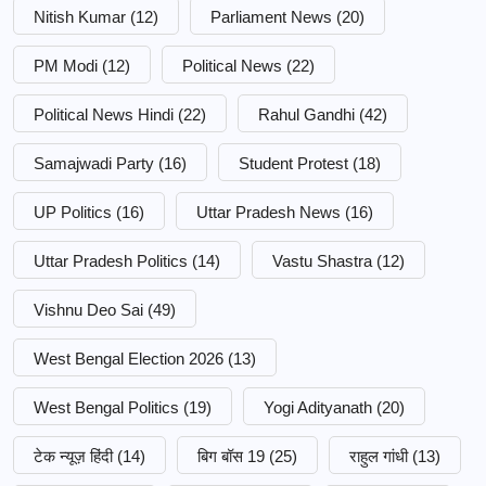
Nitish Kumar
(12)
Parliament News
(20)
PM Modi
(12)
Political News
(22)
Political News Hindi
(22)
Rahul Gandhi
(42)
Samajwadi Party
(16)
Student Protest
(18)
UP Politics
(16)
Uttar Pradesh News
(16)
Uttar Pradesh Politics
(14)
Vastu Shastra
(12)
Vishnu Deo Sai
(49)
West Bengal Election 2026
(13)
West Bengal Politics
(19)
Yogi Adityanath
(20)
टेक न्यूज़ हिंदी
(14)
बिग बॉस 19
(25)
राहुल गांधी
(13)