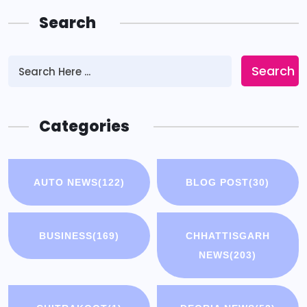
Search
Search
Categories
AUTO NEWS
(122)
BLOG POST
(30)
BUSINESS
(169)
CHHATTISGARH
NEWS
(203)