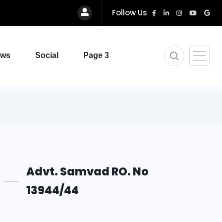
Follow Us
ews
Social
Page 3
Advt. Samvad RO. No
13944/44