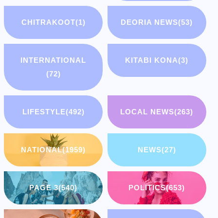
CHITRAKOOT
(1)
DEORIA NEWS
(53)
INTERNATIONAL
KITABI KONA
(3)
(72)
LIFESTYLE
(492)
LOCAL NEWS
(263)
NATIONAL
(1959)
NEWS
(27)
PAGE 3
(540)
POLITICS
(653)