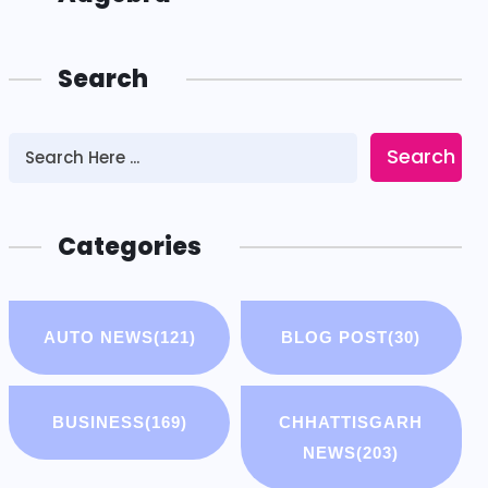
Search
Search
Categories
AUTO NEWS
(121)
BLOG POST
(30)
BUSINESS
(169)
CHHATTISGARH
NEWS
(203)