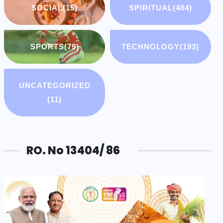
SOCIAL
(15)
SPIRITUAL
(484)
SPORTS
(79)
TECHNOLOGY
(193)
UNCATEGORIZED
(11)
RO. No 13404/ 86