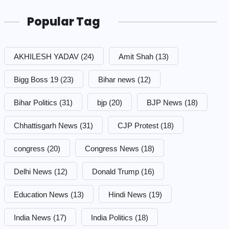
Popular Tag
AKHILESH YADAV
(24)
Amit Shah
(13)
Bigg Boss 19
(23)
Bihar news
(12)
Bihar Politics
(31)
bjp
(20)
BJP News
(18)
Chhattisgarh News
(31)
CJP Protest
(18)
congress
(20)
Congress News
(18)
Delhi News
(12)
Donald Trump
(16)
Education News
(13)
Hindi News
(19)
India News
(17)
India Politics
(18)