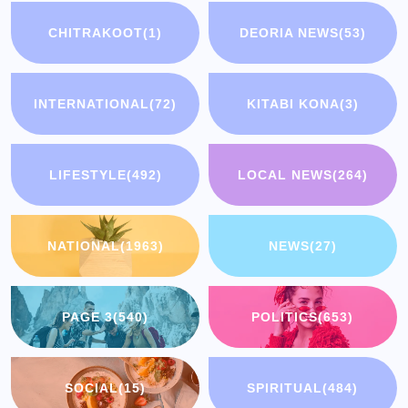
CHITRAKOOT
(1)
DEORIA NEWS
(53)
INTERNATIONAL
(72)
KITABI KONA
(3)
LIFESTYLE
(492)
LOCAL NEWS
(264)
NATIONAL
(1963)
NEWS
(27)
PAGE 3
(540)
POLITICS
(653)
SOCIAL
(15)
SPIRITUAL
(484)