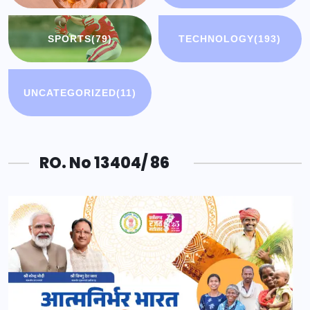
SPORTS
(79)
TECHNOLOGY
(193)
UNCATEGORIZED
(11)
RO. No 13404/ 86