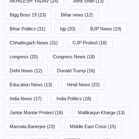
AKHILESH YADAV
(24)
Amit Shah
(13)
Bigg Boss 19
(23)
Bihar news
(12)
Bihar Politics
(31)
bjp
(20)
BJP News
(19)
Chhattisgarh News
(31)
CJP Protest
(18)
congress
(20)
Congress News
(18)
Delhi News
(12)
Donald Trump
(16)
Education News
(13)
Hindi News
(22)
India News
(17)
India Politics
(18)
Jantar Mantar Protest
(16)
Mallikarjun Kharge
(13)
Mamata Banerjee
(23)
Middle East Crisis
(15)