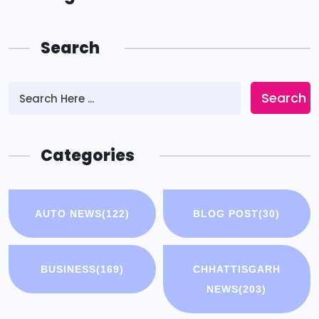
Search
Search
Categories
AUTO NEWS
(122)
BLOG POST
(30)
BUSINESS
(169)
CHHATTISGARH
NEWS
(203)