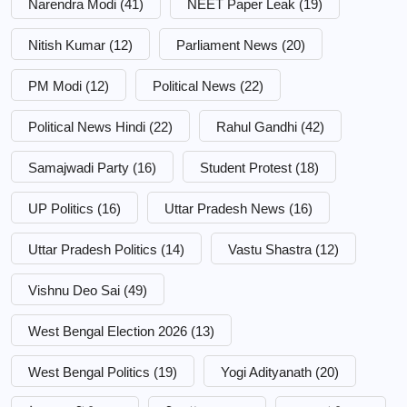
Narendra Modi
(41)
NEET Paper Leak
(19)
Nitish Kumar
(12)
Parliament News
(20)
PM Modi
(12)
Political News
(22)
Political News Hindi
(22)
Rahul Gandhi
(42)
Samajwadi Party
(16)
Student Protest
(18)
UP Politics
(16)
Uttar Pradesh News
(16)
Uttar Pradesh Politics
(14)
Vastu Shastra
(12)
Vishnu Deo Sai
(49)
West Bengal Election 2026
(13)
West Bengal Politics
(19)
Yogi Adityanath
(20)