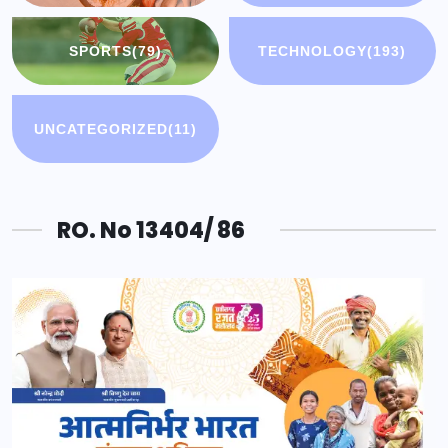
SPORTS
(79)
TECHNOLOGY
(193)
UNCATEGORIZED
(11)
RO. No 13404/ 86