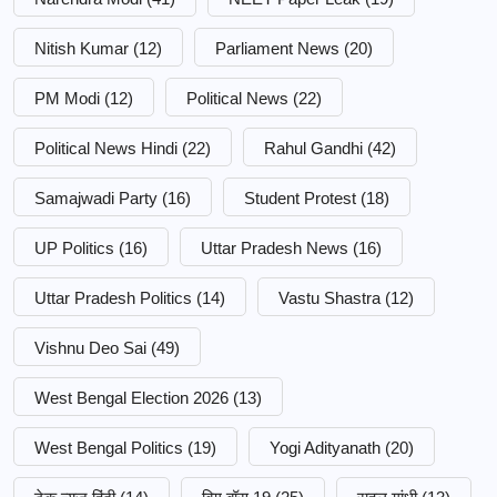
Nitish Kumar
(12)
Parliament News
(20)
PM Modi
(12)
Political News
(22)
Political News Hindi
(22)
Rahul Gandhi
(42)
Samajwadi Party
(16)
Student Protest
(18)
UP Politics
(16)
Uttar Pradesh News
(16)
Uttar Pradesh Politics
(14)
Vastu Shastra
(12)
Vishnu Deo Sai
(49)
West Bengal Election 2026
(13)
West Bengal Politics
(19)
Yogi Adityanath
(20)