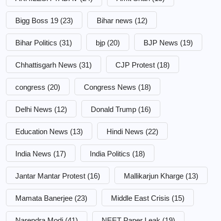
Bigg Boss 19
(23)
Bihar news
(12)
Bihar Politics
(31)
bjp
(20)
BJP News
(19)
Chhattisgarh News
(31)
CJP Protest
(18)
congress
(20)
Congress News
(18)
Delhi News
(12)
Donald Trump
(16)
Education News
(13)
Hindi News
(22)
India News
(17)
India Politics
(18)
Jantar Mantar Protest
(16)
Mallikarjun Kharge
(13)
Mamata Banerjee
(23)
Middle East Crisis
(15)
Narendra Modi
(41)
NEET Paper Leak
(19)