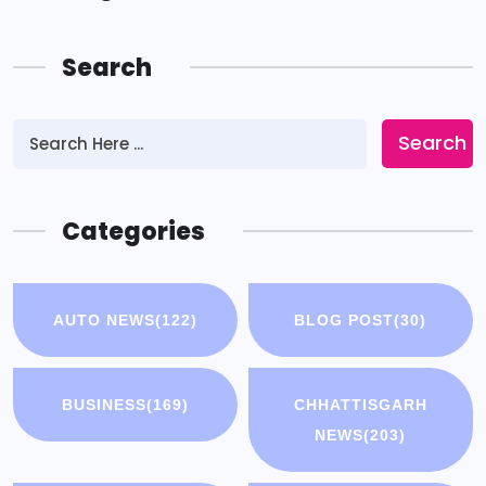
Search
Search
Categories
AUTO NEWS
(122)
BLOG POST
(30)
BUSINESS
(169)
CHHATTISGARH
NEWS
(203)