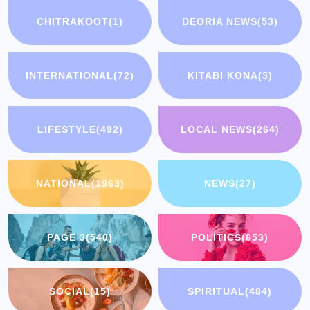
CHITRAKOOT
(1)
DEORIA NEWS
(53)
INTERNATIONAL
(72)
KITABI KONA
(3)
LIFESTYLE
(492)
LOCAL NEWS
(264)
NATIONAL
(1963)
NEWS
(27)
PAGE 3
(540)
POLITICS
(653)
SOCIAL
(15)
SPIRITUAL
(484)