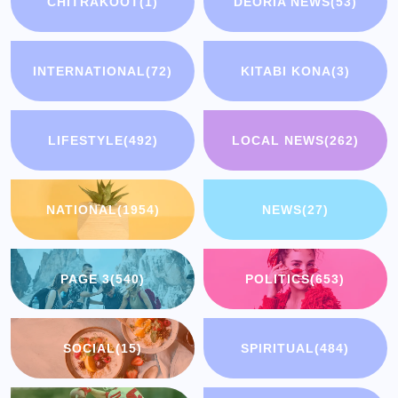
CHITRAKOOT
(1)
DEORIA NEWS
(53)
INTERNATIONAL
(72)
KITABI KONA
(3)
LIFESTYLE
(492)
LOCAL NEWS
(262)
NATIONAL
(1954)
NEWS
(27)
PAGE 3
(540)
POLITICS
(653)
SOCIAL
(15)
SPIRITUAL
(484)