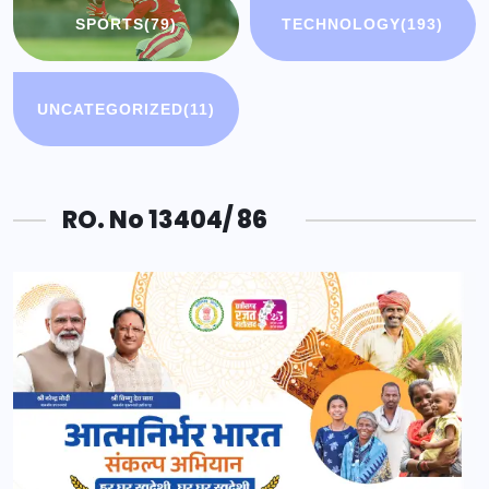
SPORTS
(79)
TECHNOLOGY
(193)
UNCATEGORIZED
(11)
RO. No 13404/ 86