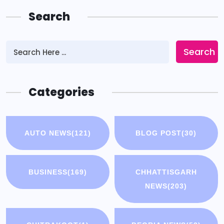
Search
Search
Categories
AUTO NEWS
(121)
BLOG POST
(30)
BUSINESS
(169)
CHHATTISGARH
NEWS
(203)