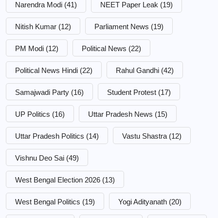
Narendra Modi
(41)
NEET Paper Leak
(19)
Nitish Kumar
(12)
Parliament News
(19)
PM Modi
(12)
Political News
(22)
Political News Hindi
(22)
Rahul Gandhi
(42)
Samajwadi Party
(16)
Student Protest
(17)
UP Politics
(16)
Uttar Pradesh News
(15)
Uttar Pradesh Politics
(14)
Vastu Shastra
(12)
Vishnu Deo Sai
(49)
West Bengal Election 2026
(13)
West Bengal Politics
(19)
Yogi Adityanath
(20)