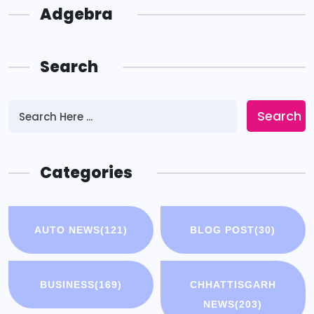
Adgebra
Search
Search
Categories
AUTO NEWS
(121)
BLOG POST
(30)
BUSINESS
(169)
CHHATTISGARH
NEWS
(203)