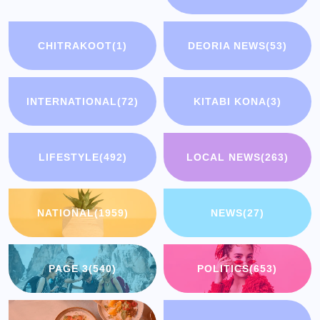
CHITRAKOOT
(1)
DEORIA NEWS
(53)
INTERNATIONAL
(72)
KITABI KONA
(3)
LIFESTYLE
(492)
LOCAL NEWS
(263)
NATIONAL
(1959)
NEWS
(27)
PAGE 3
(540)
POLITICS
(653)