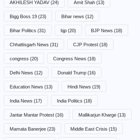
AKHILESH YADAV
(24)
Amit Shah
(13)
Bigg Boss 19
(23)
Bihar news
(12)
Bihar Politics
(31)
bjp
(20)
BJP News
(18)
Chhattisgarh News
(31)
CJP Protest
(18)
congress
(20)
Congress News
(18)
Delhi News
(12)
Donald Trump
(16)
Education News
(13)
Hindi News
(19)
India News
(17)
India Politics
(18)
Jantar Mantar Protest
(16)
Mallikarjun Kharge
(13)
Mamata Banerjee
(23)
Middle East Crisis
(15)