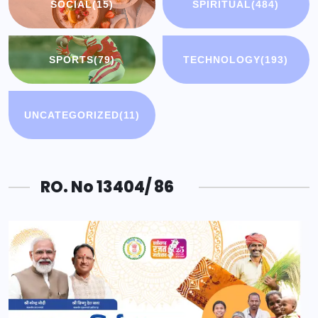
SOCIAL
(15)
SPIRITUAL
(484)
SPORTS
(79)
TECHNOLOGY
(193)
UNCATEGORIZED
(11)
RO. No 13404/ 86