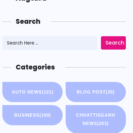
Search
Search
Categories
AUTO NEWS
(121)
BLOG POST
(30)
BUSINESS
(169)
CHHATTISGARH
NEWS
(203)