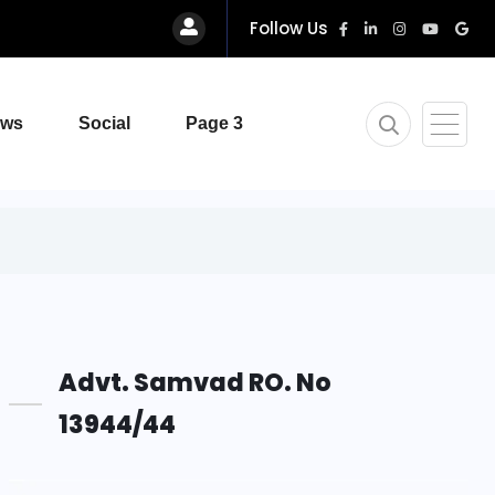
Follow Us
ews
Social
Page 3
Advt. Samvad RO. No
13944/44