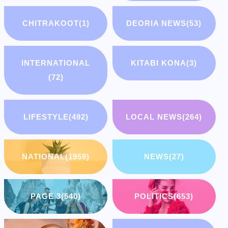
CHITRAKOOT
(1)
DEORIA NEWS
(53)
INTERNATIONAL
KITABI KONA
(3)
(72)
LIFESTYLE
(492)
LOCAL NEWS
(264)
NATIONAL
(1959)
NEWS
(27)
PAGE 3
(540)
POLITICS
(653)