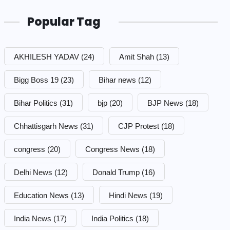
Popular Tag
AKHILESH YADAV
(24)
Amit Shah
(13)
Bigg Boss 19
(23)
Bihar news
(12)
Bihar Politics
(31)
bjp
(20)
BJP News
(18)
Chhattisgarh News
(31)
CJP Protest
(18)
congress
(20)
Congress News
(18)
Delhi News
(12)
Donald Trump
(16)
Education News
(13)
Hindi News
(19)
India News
(17)
India Politics
(18)