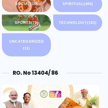
SOCIAL
(15)
SPIRITUAL
(484)
SPORTS
(79)
TECHNOLOGY
(193)
UNCATEGORIZED
(11)
RO. No 13404/ 86