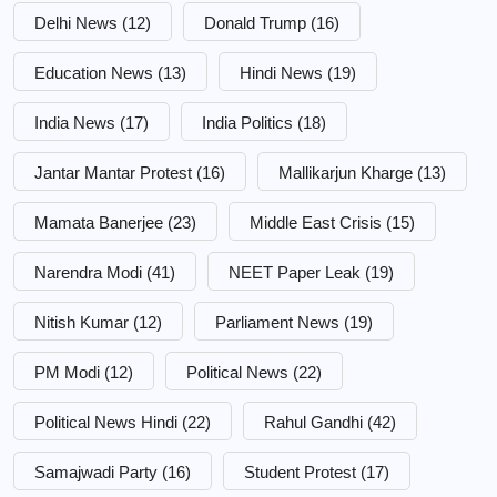
Delhi News
(12)
Donald Trump
(16)
Education News
(13)
Hindi News
(19)
India News
(17)
India Politics
(18)
Jantar Mantar Protest
(16)
Mallikarjun Kharge
(13)
Mamata Banerjee
(23)
Middle East Crisis
(15)
Narendra Modi
(41)
NEET Paper Leak
(19)
Nitish Kumar
(12)
Parliament News
(19)
PM Modi
(12)
Political News
(22)
Political News Hindi
(22)
Rahul Gandhi
(42)
Samajwadi Party
(16)
Student Protest
(17)