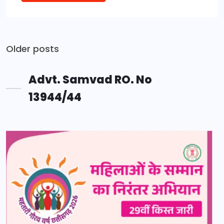
Posts
Older posts
navigation
Advt. Samvad RO. No
13944/44