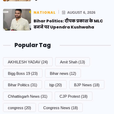
NATIONAL
AUGUST 6, 2026
Bihar Politics: दीपक प्रकाश के MLC
बनने पर Upendra Kushwaha
Popular Tag
AKHILESH YADAV
(24)
Amit Shah
(13)
Bigg Boss 19
(23)
Bihar news
(12)
Bihar Politics
(31)
bjp
(20)
BJP News
(18)
Chhattisgarh News
(31)
CJP Protest
(18)
congress
(20)
Congress News
(18)