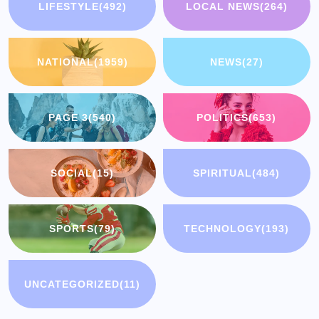
LIFESTYLE
(492)
LOCAL NEWS
(264)
NATIONAL
(1959)
NEWS
(27)
PAGE 3
(540)
POLITICS
(653)
SOCIAL
(15)
SPIRITUAL
(484)
SPORTS
(79)
TECHNOLOGY
(193)
UNCATEGORIZED
(11)