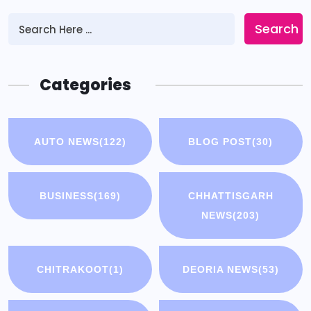
Search
Categories
AUTO NEWS
(122)
BLOG POST
(30)
BUSINESS
(169)
CHHATTISGARH
NEWS
(203)
CHITRAKOOT
(1)
DEORIA NEWS
(53)