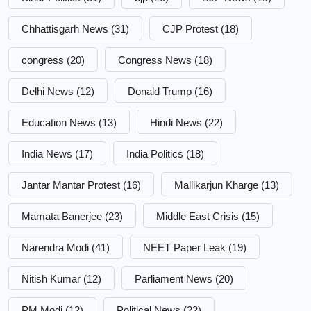
Chhattisgarh News
(31)
CJP Protest
(18)
congress
(20)
Congress News
(18)
Delhi News
(12)
Donald Trump
(16)
Education News
(13)
Hindi News
(22)
India News
(17)
India Politics
(18)
Jantar Mantar Protest
(16)
Mallikarjun Kharge
(13)
Mamata Banerjee
(23)
Middle East Crisis
(15)
Narendra Modi
(41)
NEET Paper Leak
(19)
Nitish Kumar
(12)
Parliament News
(20)
PM Modi
(12)
Political News
(22)