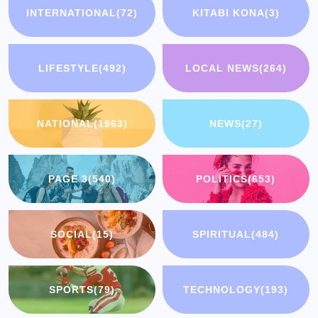
INTERNATIONAL
(72)
KITABI KONA
(3)
LIFESTYLE
(492)
LOCAL NEWS
(264)
NATIONAL
(1963)
NEWS
(27)
PAGE 3
(540)
POLITICS
(653)
SOCIAL
(15)
SPIRITUAL
(484)
SPORTS
(79)
TECHNOLOGY
(193)