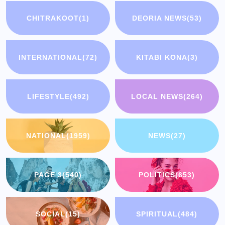
CHITRAKOOT
(1)
DEORIA NEWS
(53)
INTERNATIONAL
(72)
KITABI KONA
(3)
LIFESTYLE
(492)
LOCAL NEWS
(264)
NATIONAL
(1959)
NEWS
(27)
PAGE 3
(540)
POLITICS
(653)
SOCIAL
(15)
SPIRITUAL
(484)