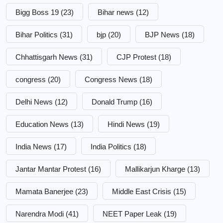
Bigg Boss 19
(23)
Bihar news
(12)
Bihar Politics
(31)
bjp
(20)
BJP News
(18)
Chhattisgarh News
(31)
CJP Protest
(18)
congress
(20)
Congress News
(18)
Delhi News
(12)
Donald Trump
(16)
Education News
(13)
Hindi News
(19)
India News
(17)
India Politics
(18)
Jantar Mantar Protest
(16)
Mallikarjun Kharge
(13)
Mamata Banerjee
(23)
Middle East Crisis
(15)
Narendra Modi
(41)
NEET Paper Leak
(19)