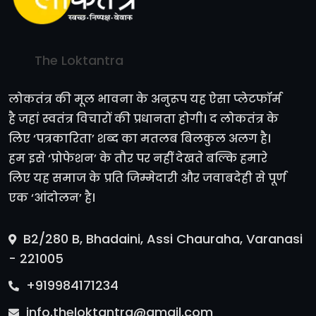
The Loktantra
लोकतंत्र की मूल भावना के अनुरूप यह ऐसा प्लेटफॉर्म
है जहां स्वतंत्र विचारों की प्रधानता होगी। द लोकतंत्र के
लिए ‘पत्रकारिता’ शब्द का मतलब बिलकुल अलग है।
हम इसे ‘प्रोफेशन’ के तौर पर नहीं देखते बल्कि हमारे
लिए यह समाज के प्रति जिम्मेदारी और जवाबदेही से पूर्ण
एक ‘आंदोलन’ है।
B2/280 B, Bhadaini, Assi Chauraha, Varanasi
- 221005
+919984171234
info.theloktantra@gmail.com