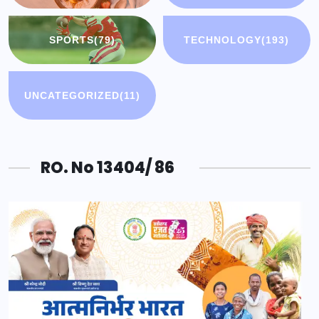
SPORTS
(79)
TECHNOLOGY
(193)
UNCATEGORIZED
(11)
RO. No 13404/ 86