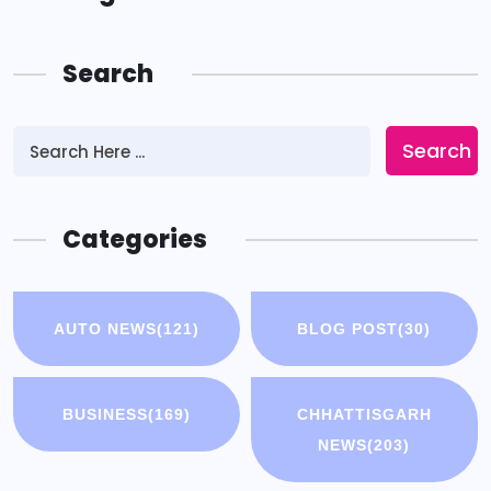
Search
Search
Categories
AUTO NEWS
(121)
BLOG POST
(30)
BUSINESS
(169)
CHHATTISGARH
NEWS
(203)