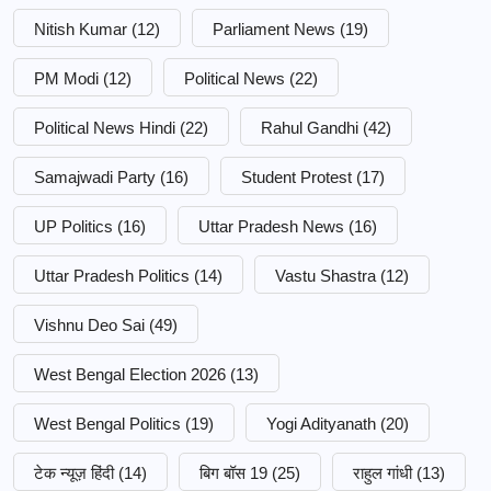
Nitish Kumar
(12)
Parliament News
(19)
PM Modi
(12)
Political News
(22)
Political News Hindi
(22)
Rahul Gandhi
(42)
Samajwadi Party
(16)
Student Protest
(17)
UP Politics
(16)
Uttar Pradesh News
(16)
Uttar Pradesh Politics
(14)
Vastu Shastra
(12)
Vishnu Deo Sai
(49)
West Bengal Election 2026
(13)
West Bengal Politics
(19)
Yogi Adityanath
(20)
टेक न्यूज़ हिंदी
(14)
बिग बॉस 19
(25)
राहुल गांधी
(13)