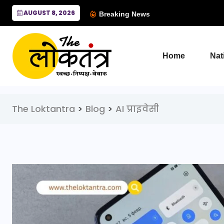
AUGUST 8, 2026
Breaking News
Home
Nat
The Loktantra
>
Blog
>
AI प्राइवेसी