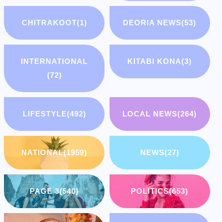
CHITRAKOOT
(1)
DEORIA NEWS
(53)
INTERNATIONAL
KITABI KONA
(3)
(72)
LIFESTYLE
(492)
LOCAL NEWS
(264)
NATIONAL
(1959)
NEWS
(27)
PAGE 3
(540)
POLITICS
(653)