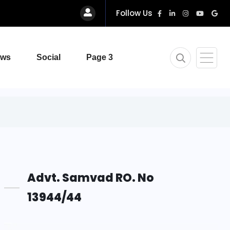
Follow Us
ews
Social
Page 3
Advt. Samvad RO. No
13944/44