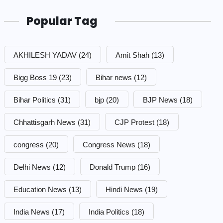
Popular Tag
AKHILESH YADAV
(24)
Amit Shah
(13)
Bigg Boss 19
(23)
Bihar news
(12)
Bihar Politics
(31)
bjp
(20)
BJP News
(18)
Chhattisgarh News
(31)
CJP Protest
(18)
congress
(20)
Congress News
(18)
Delhi News
(12)
Donald Trump
(16)
Education News
(13)
Hindi News
(19)
India News
(17)
India Politics
(18)