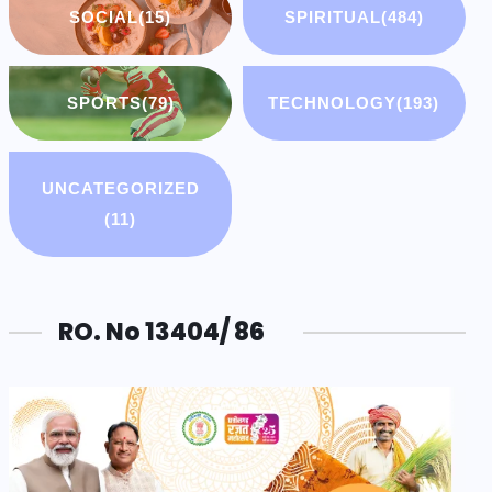
SOCIAL
(15)
SPIRITUAL
(484)
SPORTS
(79)
TECHNOLOGY
(193)
UNCATEGORIZED
(11)
RO. No 13404/ 86