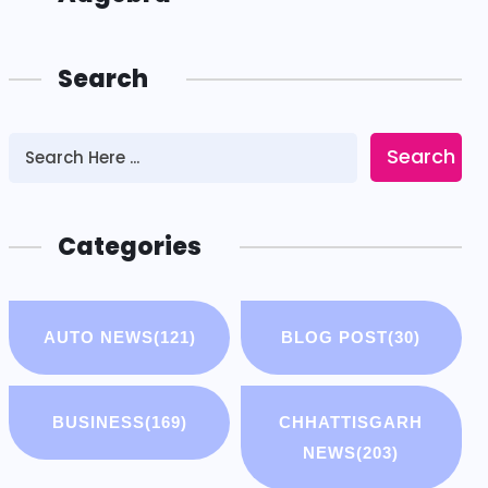
Search
Search
Categories
AUTO NEWS
(121)
BLOG POST
(30)
BUSINESS
(169)
CHHATTISGARH
NEWS
(203)