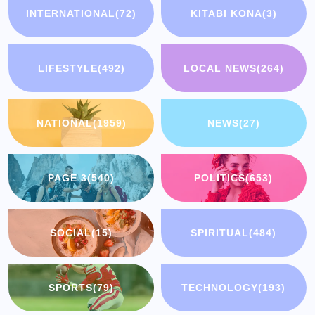
INTERNATIONAL
(72)
KITABI KONA
(3)
LIFESTYLE
(492)
LOCAL NEWS
(264)
NATIONAL
(1959)
NEWS
(27)
PAGE 3
(540)
POLITICS
(653)
SOCIAL
(15)
SPIRITUAL
(484)
SPORTS
(79)
TECHNOLOGY
(193)