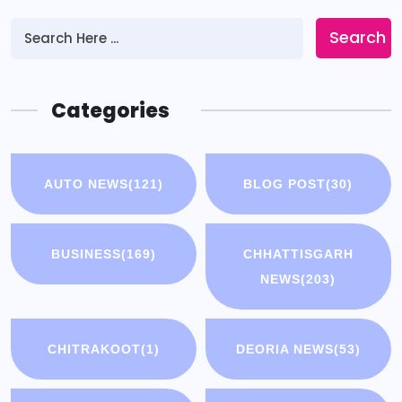
Search
Categories
AUTO NEWS
(121)
BLOG POST
(30)
BUSINESS
(169)
CHHATTISGARH
NEWS
(203)
CHITRAKOOT
(1)
DEORIA NEWS
(53)