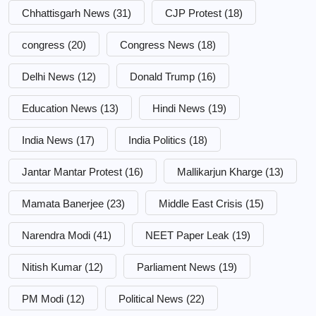
Chhattisgarh News
(31)
CJP Protest
(18)
congress
(20)
Congress News
(18)
Delhi News
(12)
Donald Trump
(16)
Education News
(13)
Hindi News
(19)
India News
(17)
India Politics
(18)
Jantar Mantar Protest
(16)
Mallikarjun Kharge
(13)
Mamata Banerjee
(23)
Middle East Crisis
(15)
Narendra Modi
(41)
NEET Paper Leak
(19)
Nitish Kumar
(12)
Parliament News
(19)
PM Modi
(12)
Political News
(22)