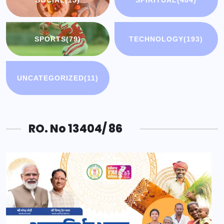
SOCIAL
(15)
SPIRITUAL
(484)
SPORTS
(79)
TECHNOLOGY
(193)
UNCATEGORIZED
(11)
RO. No 13404/ 86