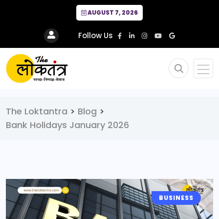
AUGUST 7, 2026
Follow Us
The Loktantra
>
Blog
>
Bank Holidays January 2026
BUSINESS