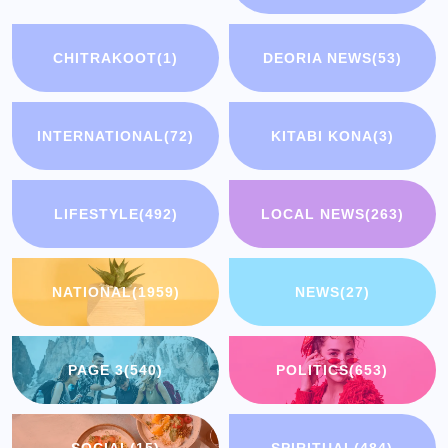
CHITRAKOOT
(1)
DEORIA NEWS
(53)
INTERNATIONAL
(72)
KITABI KONA
(3)
LIFESTYLE
(492)
LOCAL NEWS
(263)
NATIONAL
(1959)
NEWS
(27)
PAGE 3
(540)
POLITICS
(653)