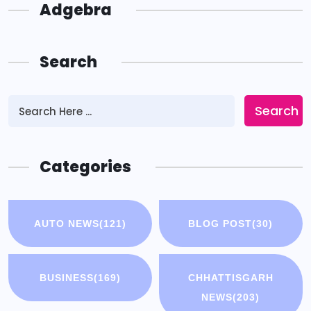
Adgebra
Search
Search
Categories
AUTO NEWS
(121)
BLOG POST
(30)
BUSINESS
(169)
CHHATTISGARH
NEWS
(203)