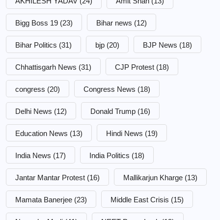
AKHILESH YADAV
(24)
Amit Shah
(13)
Bigg Boss 19
(23)
Bihar news
(12)
Bihar Politics
(31)
bjp
(20)
BJP News
(18)
Chhattisgarh News
(31)
CJP Protest
(18)
congress
(20)
Congress News
(18)
Delhi News
(12)
Donald Trump
(16)
Education News
(13)
Hindi News
(19)
India News
(17)
India Politics
(18)
Jantar Mantar Protest
(16)
Mallikarjun Kharge
(13)
Mamata Banerjee
(23)
Middle East Crisis
(15)