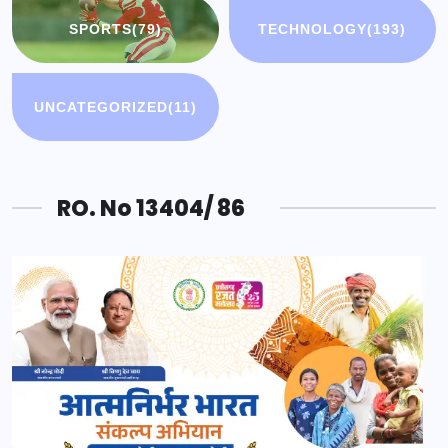
SPORTS
(79)
TECHNOLOGY
(193)
UNCATEGORIZED
(11)
RO. No 13404/ 86