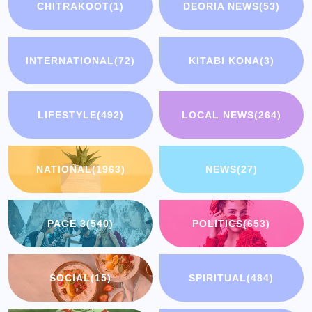
CHITRAKOOT
(1)
DEORIA NEWS
(53)
INTERNATIONAL
(72)
KITABI KONA
(3)
LIFESTYLE
(492)
LOCAL NEWS
(264)
NATIONAL
(1963)
NEWS
(27)
PAGE 3
(540)
POLITICS
(653)
SOCIAL
(15)
SPIRITUAL
(484)