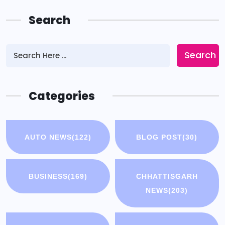
Search
Search
Categories
AUTO NEWS
(122)
BLOG POST
(30)
BUSINESS
(169)
CHHATTISGARH
NEWS
(203)