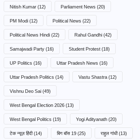
Nitish Kumar
(12)
Parliament News
(20)
PM Modi
(12)
Political News
(22)
Political News Hindi
(22)
Rahul Gandhi
(42)
Samajwadi Party
(16)
Student Protest
(18)
UP Politics
(16)
Uttar Pradesh News
(16)
Uttar Pradesh Politics
(14)
Vastu Shastra
(12)
Vishnu Deo Sai
(49)
West Bengal Election 2026
(13)
West Bengal Politics
(19)
Yogi Adityanath
(20)
टेक न्यूज़ हिंदी
(14)
बिग बॉस 19
(25)
राहुल गांधी
(13)