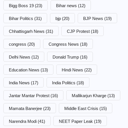
Bigg Boss 19
(23)
Bihar news
(12)
Bihar Politics
(31)
bjp
(20)
BJP News
(19)
Chhattisgarh News
(31)
CJP Protest
(18)
congress
(20)
Congress News
(18)
Delhi News
(12)
Donald Trump
(16)
Education News
(13)
Hindi News
(22)
India News
(17)
India Politics
(18)
Jantar Mantar Protest
(16)
Mallikarjun Kharge
(13)
Mamata Banerjee
(23)
Middle East Crisis
(15)
Narendra Modi
(41)
NEET Paper Leak
(19)