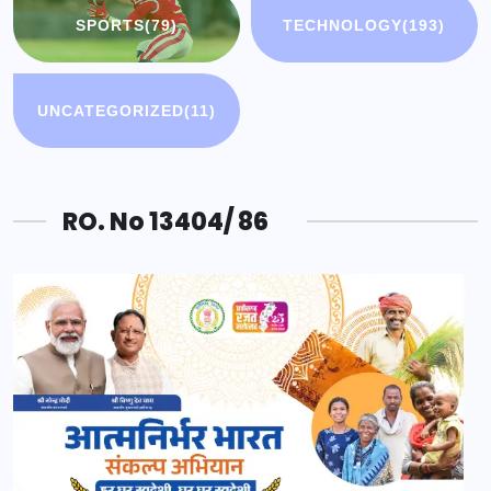
SPORTS
(79)
TECHNOLOGY
(193)
UNCATEGORIZED
(11)
RO. No 13404/ 86