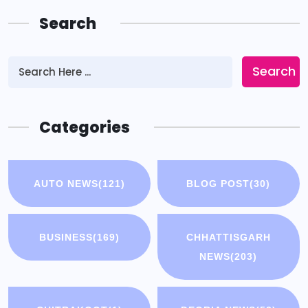
Search
Search
Categories
AUTO NEWS
(121)
BLOG POST
(30)
BUSINESS
(169)
CHHATTISGARH
NEWS
(203)