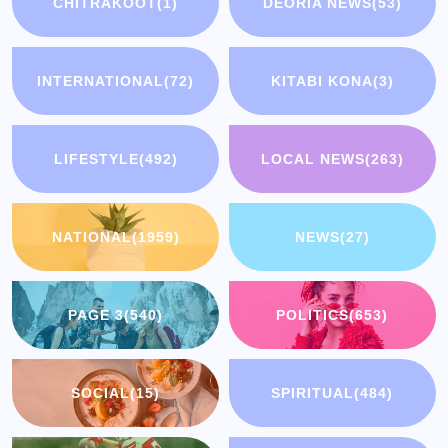
CHITRAKOOT
(1)
DEORIA NEWS
(53)
INTERNATIONAL
(72)
KITABI KONA
(3)
LIFESTYLE
(492)
LOCAL NEWS
(263)
NATIONAL
(1959)
NEWS
(27)
PAGE 3
(540)
POLITICS
(653)
SOCIAL
(15)
SPIRITUAL
(484)