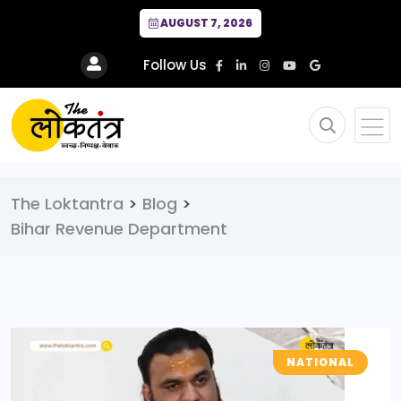
AUGUST 7, 2026
Follow Us
The Loktantra
>
Blog
>
Bihar Revenue Department
NATIONAL