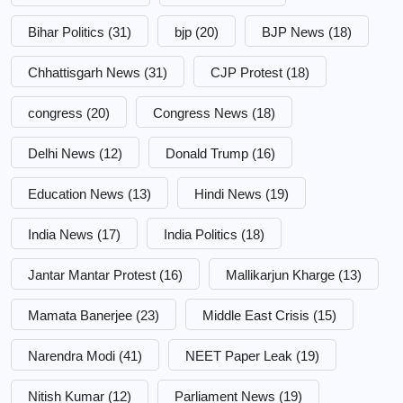
Bihar Politics
(31)
bjp
(20)
BJP News
(18)
Chhattisgarh News
(31)
CJP Protest
(18)
congress
(20)
Congress News
(18)
Delhi News
(12)
Donald Trump
(16)
Education News
(13)
Hindi News
(19)
India News
(17)
India Politics
(18)
Jantar Mantar Protest
(16)
Mallikarjun Kharge
(13)
Mamata Banerjee
(23)
Middle East Crisis
(15)
Narendra Modi
(41)
NEET Paper Leak
(19)
Nitish Kumar
(12)
Parliament News
(19)