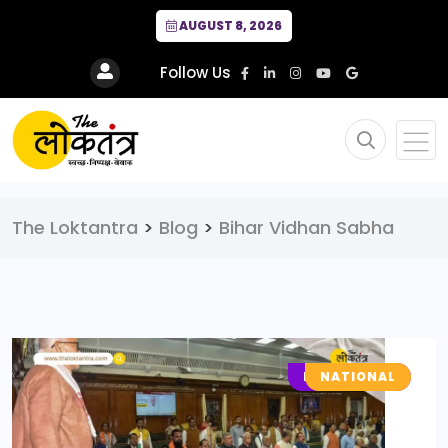
AUGUST 8, 2026
Follow Us
The Loktantra
>
Blog
>
Bihar Vidhan Sabha
LOCAL NEWS
NATIONAL