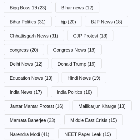
Bigg Boss 19
(23)
Bihar news
(12)
Bihar Politics
(31)
bjp
(20)
BJP News
(18)
Chhattisgarh News
(31)
CJP Protest
(18)
congress
(20)
Congress News
(18)
Delhi News
(12)
Donald Trump
(16)
Education News
(13)
Hindi News
(19)
India News
(17)
India Politics
(18)
Jantar Mantar Protest
(16)
Mallikarjun Kharge
(13)
Mamata Banerjee
(23)
Middle East Crisis
(15)
Narendra Modi
(41)
NEET Paper Leak
(19)