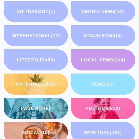
CHITRAKOOT
(1)
DEORIA NEWS
(53)
INTERNATIONAL
(72)
KITABI KONA
(3)
LIFESTYLE
(492)
LOCAL NEWS
(264)
NATIONAL
(1959)
NEWS
(27)
PAGE 3
(540)
POLITICS
(653)
SOCIAL
(15)
SPIRITUAL
(484)