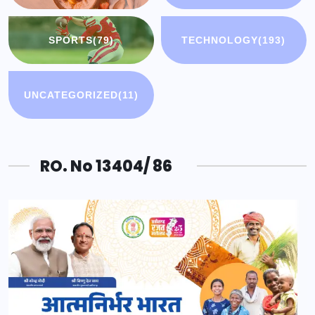
SPORTS
(79)
TECHNOLOGY
(193)
UNCATEGORIZED
(11)
RO. No 13404/ 86