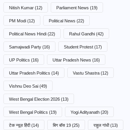
Nitish Kumar
(12)
Parliament News
(19)
PM Modi
(12)
Political News
(22)
Political News Hindi
(22)
Rahul Gandhi
(42)
Samajwadi Party
(16)
Student Protest
(17)
UP Politics
(16)
Uttar Pradesh News
(16)
Uttar Pradesh Politics
(14)
Vastu Shastra
(12)
Vishnu Deo Sai
(49)
West Bengal Election 2026
(13)
West Bengal Politics
(19)
Yogi Adityanath
(20)
टेक न्यूज़ हिंदी
(14)
बिग बॉस 19
(25)
राहुल गांधी
(13)