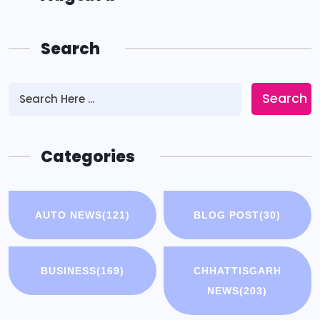
Search
Search
Categories
AUTO NEWS
(121)
BLOG POST
(30)
BUSINESS
(169)
CHHATTISGARH
NEWS
(203)