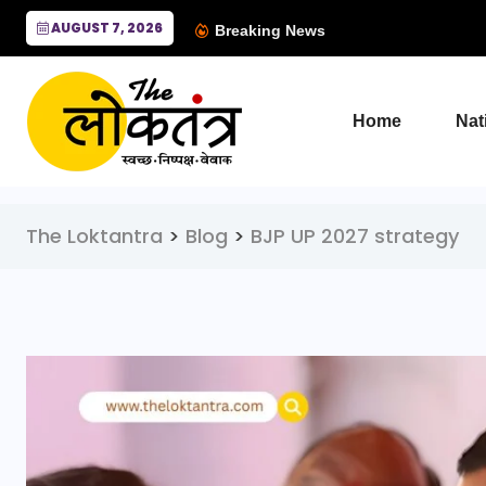
AUGUST 7, 2026
Breaking News
Home
Nat
The Loktantra
>
Blog
>
BJP UP 2027 strategy