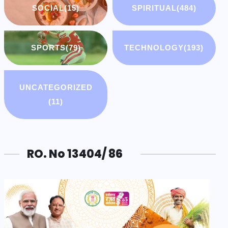
SOCIAL
(15)
SPIRITUAL
(484)
SPORTS
(79)
TECHNOLOGY
(193)
UNCATEGORIZED
(11)
RO. No 13404/ 86