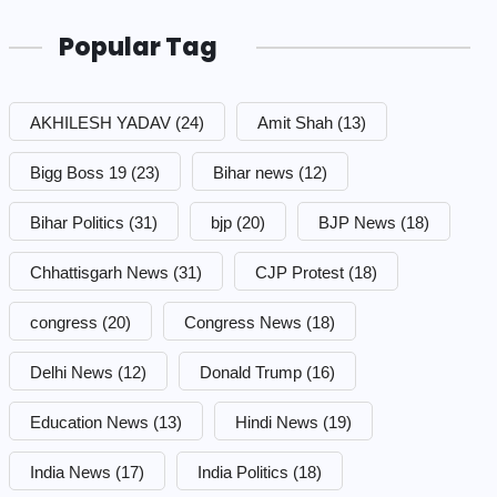
Popular Tag
AKHILESH YADAV
(24)
Amit Shah
(13)
Bigg Boss 19
(23)
Bihar news
(12)
Bihar Politics
(31)
bjp
(20)
BJP News
(18)
Chhattisgarh News
(31)
CJP Protest
(18)
congress
(20)
Congress News
(18)
Delhi News
(12)
Donald Trump
(16)
Education News
(13)
Hindi News
(19)
India News
(17)
India Politics
(18)