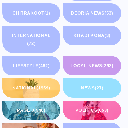
CHITRAKOOT
(1)
DEORIA NEWS
(53)
INTERNATIONAL
KITABI KONA
(3)
(72)
LIFESTYLE
(492)
LOCAL NEWS
(263)
NATIONAL
(1959)
NEWS
(27)
PAGE 3
(540)
POLITICS
(653)