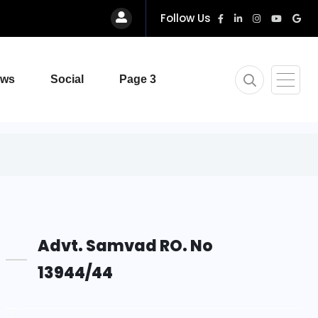
Follow Us
ews
Social
Page 3
Advt. Samvad RO. No
13944/44