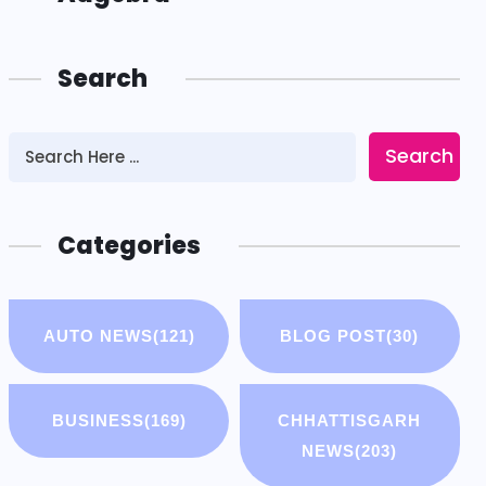
Search
Search
Categories
AUTO NEWS
(121)
BLOG POST
(30)
BUSINESS
(169)
CHHATTISGARH
NEWS
(203)