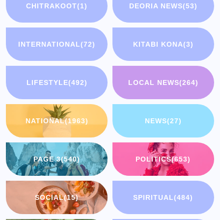
CHITRAKOOT
(1)
DEORIA NEWS
(53)
INTERNATIONAL
(72)
KITABI KONA
(3)
LIFESTYLE
(492)
LOCAL NEWS
(264)
NATIONAL
(1963)
NEWS
(27)
PAGE 3
(540)
POLITICS
(653)
SOCIAL
(15)
SPIRITUAL
(484)