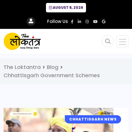
AUGUST 8, 2026
Follow Us
The Loktantra
>
Blog
>
Chhattisgarh Government Schemes
CHHATTISGARH NEWS