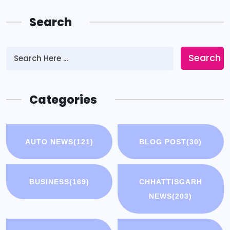
Search
Search
Categories
AUTO NEWS
(121)
BLOG POST
(30)
BUSINESS
(169)
CHHATTISGARH
NEWS
(203)