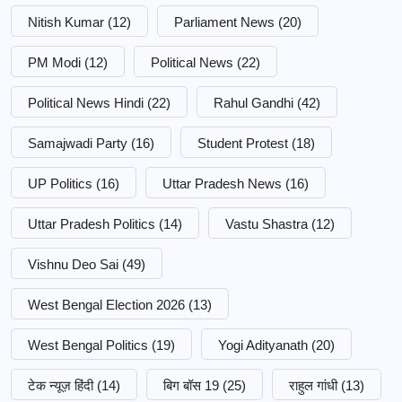
Nitish Kumar
(12)
Parliament News
(20)
PM Modi
(12)
Political News
(22)
Political News Hindi
(22)
Rahul Gandhi
(42)
Samajwadi Party
(16)
Student Protest
(18)
UP Politics
(16)
Uttar Pradesh News
(16)
Uttar Pradesh Politics
(14)
Vastu Shastra
(12)
Vishnu Deo Sai
(49)
West Bengal Election 2026
(13)
West Bengal Politics
(19)
Yogi Adityanath
(20)
टेक न्यूज़ हिंदी
(14)
बिग बॉस 19
(25)
राहुल गांधी
(13)