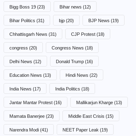
Bigg Boss 19
(23)
Bihar news
(12)
Bihar Politics
(31)
bjp
(20)
BJP News
(19)
Chhattisgarh News
(31)
CJP Protest
(18)
congress
(20)
Congress News
(18)
Delhi News
(12)
Donald Trump
(16)
Education News
(13)
Hindi News
(22)
India News
(17)
India Politics
(18)
Jantar Mantar Protest
(16)
Mallikarjun Kharge
(13)
Mamata Banerjee
(23)
Middle East Crisis
(15)
Narendra Modi
(41)
NEET Paper Leak
(19)