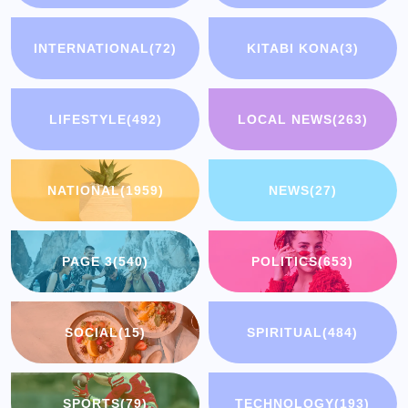
INTERNATIONAL
(72)
KITABI KONA
(3)
LIFESTYLE
(492)
LOCAL NEWS
(263)
NATIONAL
(1959)
NEWS
(27)
PAGE 3
(540)
POLITICS
(653)
SOCIAL
(15)
SPIRITUAL
(484)
SPORTS
(79)
TECHNOLOGY
(193)