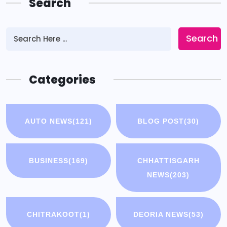
Search
Search
Categories
AUTO NEWS
(121)
BLOG POST
(30)
BUSINESS
(169)
CHHATTISGARH
NEWS
(203)
CHITRAKOOT
(1)
DEORIA NEWS
(53)