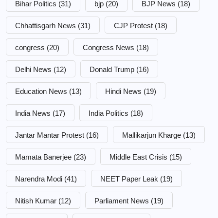
Bihar Politics
(31)
bjp
(20)
BJP News
(18)
Chhattisgarh News
(31)
CJP Protest
(18)
congress
(20)
Congress News
(18)
Delhi News
(12)
Donald Trump
(16)
Education News
(13)
Hindi News
(19)
India News
(17)
India Politics
(18)
Jantar Mantar Protest
(16)
Mallikarjun Kharge
(13)
Mamata Banerjee
(23)
Middle East Crisis
(15)
Narendra Modi
(41)
NEET Paper Leak
(19)
Nitish Kumar
(12)
Parliament News
(19)