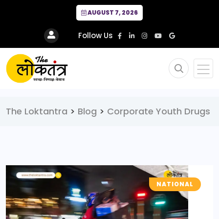
AUGUST 7, 2026
Follow Us
The Loktantra
>
Blog
>
Corporate Youth Drugs
NATIONAL